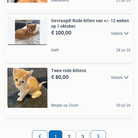
Nieuwland
25 jul 26
Gevraagd! Rode kitten van +/- 12 weken
op 1 oktober.
€ 100,00
Details
Delft
28 jul 26
Twee rode kittens
€ 80,00
Details
Bergen op Zoom
30 jul 26
1
2
3