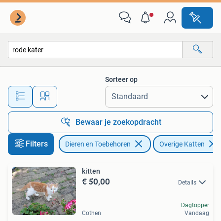
Katten en Kittens | Overige Katten
Sorteer op
Alle afstanden…
Bewaar je zoekopdracht
Filters
Dieren en Toebehoren
Overige Katten
kitten
€ 50,00
Details
Dagtopper
Cothen
Vandaag