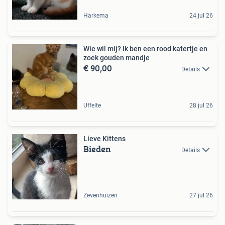
Harkema
24 jul 26
Wie wil mij? Ik ben een rood katertje en
zoek gouden mandje
€ 90,00
Details
Uffelte
28 jul 26
Lieve Kittens
Bieden
Details
Zevenhuizen
27 jul 26