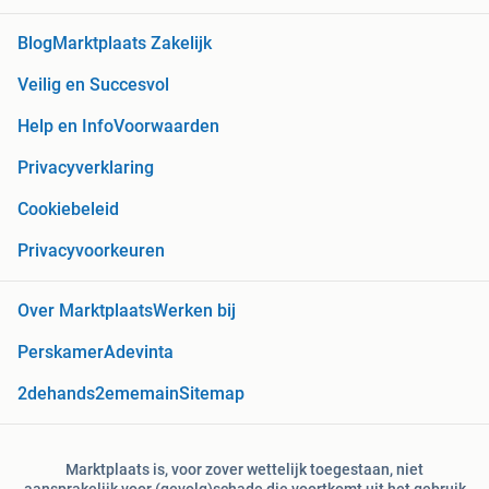
Blog
Marktplaats Zakelijk
Veilig en Succesvol
Help en Info
Voorwaarden
Privacyverklaring
Cookiebeleid
Privacyvoorkeuren
Over Marktplaats
Werken bij
Perskamer
Adevinta
2dehands
2ememain
Sitemap
Marktplaats is, voor zover wettelijk toegestaan, niet