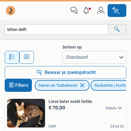
Katten en Kittens | Raskatten | Korthaar
Sorteer op
Alle afstanden…
Bewaar je zoekopdracht
Filters
Dieren en Toebehoren
Raskatten | Korthaa
Lieve kater zoekt liefde
€ 70,00
Details
Delft
24 jul 26