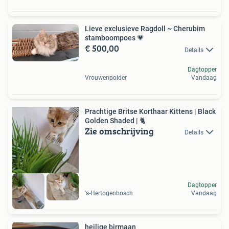
Lieve exclusieve Ragdoll ~ Cherubim
stamboompoes 💗
€ 500,00
Details
Dagtopper
Vrouwenpolder
Vandaag
Prachtige Britse Korthaar Kittens | Black
Golden Shaded | 🐈
Zie omschrijving
Details
Dagtopper
's-Hertogenbosch
Vandaag
heilige birmaan