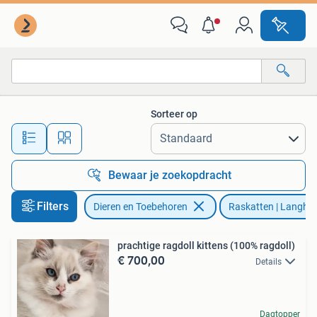
Katten en Kittens | Raskatten | Langhaar
Sorteer op
Alle afstanden…
Bewaar je zoekopdracht
Filters
Dieren en Toebehoren
Raskatten | Langha
prachtige ragdoll kittens (100% ragdoll)
€ 700,00
Details
Dagtopper