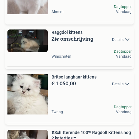
Dagtopper
Almere
Vandaag
Raggdol kittens
Zie omschrijving
Details
Dagtopper
Winschoten
Vandaag
Britse langhaar kittens
€ 1.050,00
Details
Dagtopper
Zwaag
Vandaag
❣️️Schitterende 100% Ragdoll Kittens nog
2 katertjes ❣️️