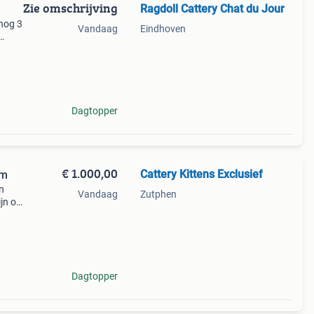
Zie omschrijving
Ragdoll Cattery Chat du Jour
 nog 3
Vandaag
Eindhoven
foto 1
Dagtopper
€ 1.000,00
Cattery Kittens Exclusief
om
n
Vandaag
Zutphen
ijn op
s. Ben
Dagtopper