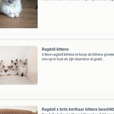
(blue point). Ze is lief, gezond, zindelijk en ge
aan mensen. Bij de kat krijg je ook mee: katten
Ragdoll kittens
4 lieve ragdoll kittens te koop de kittens groeie
ons op in huis en zijn daardoor al goed
gesocialiseerd. Ze zijn zindelijk en eten kittenv
Ze zijn lekker speels en na het spelen komen z
Ragdoll x brits korthaar kittens beschik