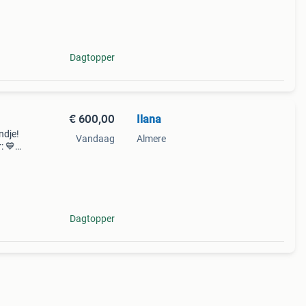
ort,
Dagtopper
€ 600,00
Ilana
ndje!
Vandaag
Almere
: 💙 3
ect
Dagtopper