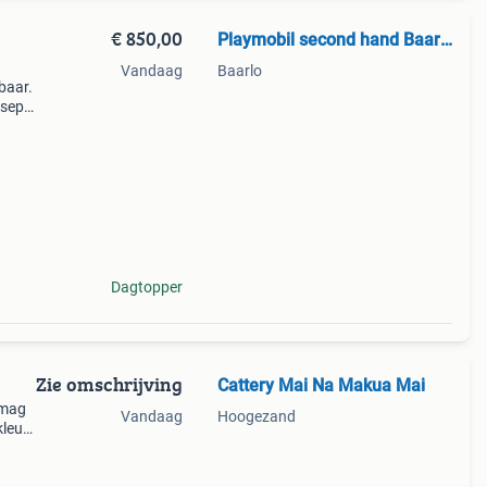
€ 850,00
Playmobil second hand Baarlo
Vandaag
Baarlo
baar.
 sepia
 zijn
Dagtopper
Zie omschrijving
Cattery Mai Na Makua Mai
 mag
Vandaag
Hoogezand
leur: