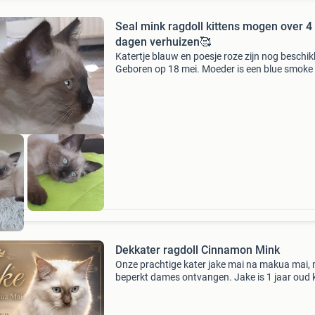
Seal mink ragdoll kittens mogen over 4
dagen verhuizen🥰
Katertje blauw en poesje roze zijn nog beschik
Geboren op 18 mei. Moeder is een blue smoke
ragdoll en vader is een seal point ragdoll. Beide
getest op erfelijke ziektes zoals hcm pkd,
Dekkater ragdoll Cinnamon Mink
Onze prachtige kater jake mai na makua mai,
beperkt dames ontvangen. Jake is 1 jaar oud k
cinnamon mink hcm/pkd/fiv & felv getest
bloedgroep a v: snow&#39;s cat crew five (