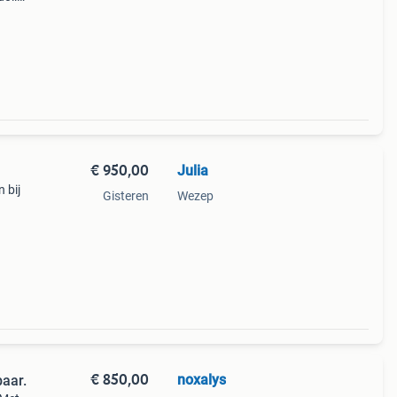
wend
€ 950,00
Julia
n bij
Gisteren
Wezep
oer.
e gez
€ 850,00
noxalys
baar.