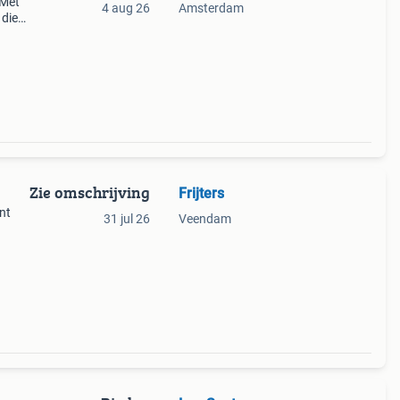
 Met
4 aug 26
Amsterdam
 die
 De
Zie omschrijving
Frijters
int
31 jul 26
Veendam
weken
 met