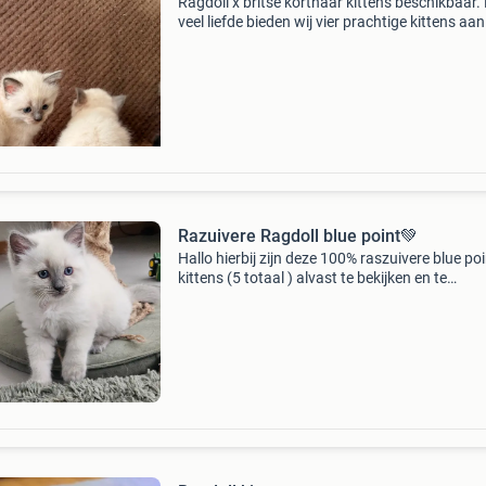
Ragdoll x britse korthaar kittens beschikbaar.
veel liefde bieden wij vier prachtige kittens aan
op zoek zijn naar een warm en liefdevol thuis.
moeder is een blue point ragdoll poes en de v
Razuivere Ragdoll blue point💚
Hallo hierbij zijn deze 100% raszuivere blue po
kittens (5 totaal ) alvast te bekijken en te
reserveren. Ze zijn 19-06 geboren nu bijna 7 
oud. Ze groeien op beneden in de woonkamer,
uiter