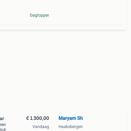
Dagtopper
€ 1.300,00
Maryam Sh
ar
 een
Vandaag
Haaksbergen
doll