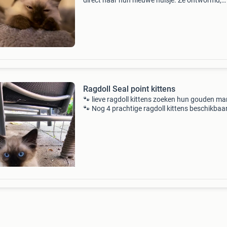
direct naar hun nieuwe huisje. Ze ontwormd,
ontvlooid en gechipt. Ze krijgen ook hun paspo
stamboom en kitten pakket mee naar huis. Ze
groeien huisel
Ragdoll Seal point kittens
🐾 lieve ragdoll kittens zoeken hun gouden ma
🐾 Nog 4 prachtige ragdoll kittens beschikbaar
katertjes & 💗 1 poesje ✨ 12 weken oud en dir
beschikbaar ✨ moeder: langharige ragdoll ✨