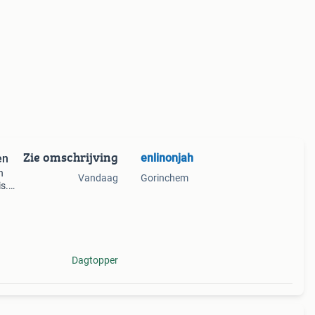
Zie omschrijving
enlinonjah
en
n
Vandaag
Gorinchem
s.
mboom
Dagtopper