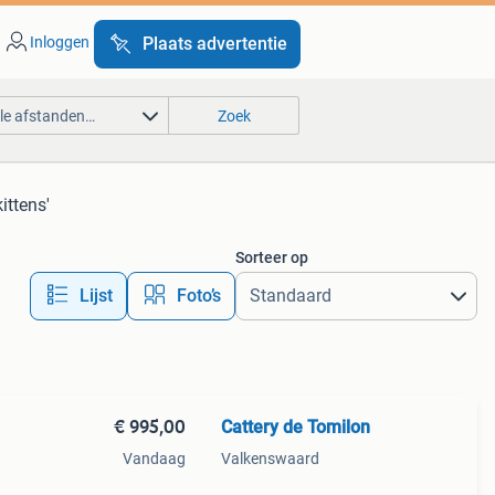
Inloggen
Plaats advertentie
lle afstanden…
Zoek
ittens'
Sorteer op
Lijst
Foto’s
€ 995,00
Cattery de Tomilon
Vandaag
Valkenswaard