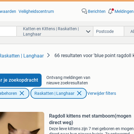
waarden
Veiligheidscentrum
Berichten
Meldingen
Katten en Kittens | Raskatten |
A
Langhaar
66 resultaten
voor 'blue point ragdoll k
 Raskatten | Langhaar
Ontvang meldingen van
r je zoekopdracht
nieuwe zoekresultaten
oebehoren
Raskatten | Langhaar
Verwijder filters
Ragdoll kittens met stamboom(mogen
direct weg)
Deze lieve kittens zijn 7 mei geboren en mogen