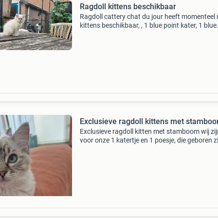
Ragdoll kittens beschikbaar
Ragdoll cattery chat du jour heeft momenteel
kittens beschikbaar, , 1 blue point kater, 1 blue
mitted kater en 1 blue lynx ( tabby ) poes. Op 
staat de blue lynx ( tabby ) poes. Op foto 2
Exclusieve ragdoll kittens met stambo
Exclusieve ragdoll kitten met stamboom wij zij
voor onze 1 katertje en 1 poesje, die geboren z
15 maart, nog op zoek naar liefdevolle baasje
is - een blue point en een lief, actief en spe