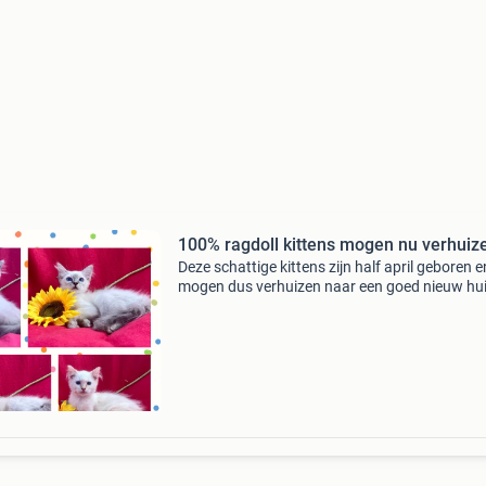
100% ragdoll kittens mogen nu verhuiz
Deze schattige kittens zijn half april geboren e
mogen dus verhuizen naar een goed nieuw hui
Hun moeder is een tortie ragdoll zonder sta
en hun vader is een blue lynx point ragdoll met
stamboo