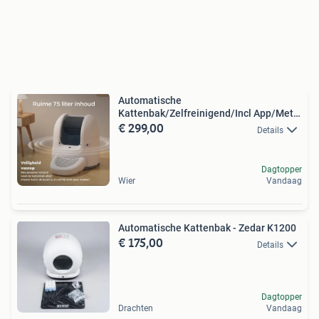
Automatische
Kattenbak/Zelfreinigend/Incl App/Met
€ 299,00
opstap/75L
Details
Dagtopper
Wier
Vandaag
Automatische Kattenbak - Zedar K1200
€ 175,00
Details
Dagtopper
Drachten
Vandaag