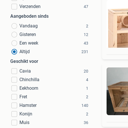
Verzenden
47
Aangeboden sinds
Vandaag
2
Gisteren
12
Een week
43
Altijd
231
Geschikt voor
Cavia
20
Chinchilla
4
Eekhoorn
1
Fret
2
Hamster
140
Konijn
2
Muis
36