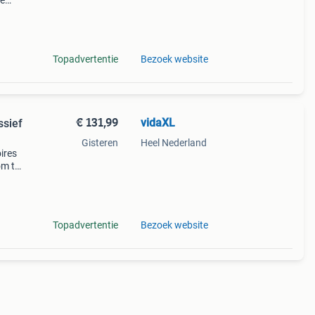
te
j is
 en
Topadvertentie
Bezoek website
€ 131,99
vidaXL
sief
Gisteren
Heel Nederland
ires
om te
 ook
Topadvertentie
Bezoek website