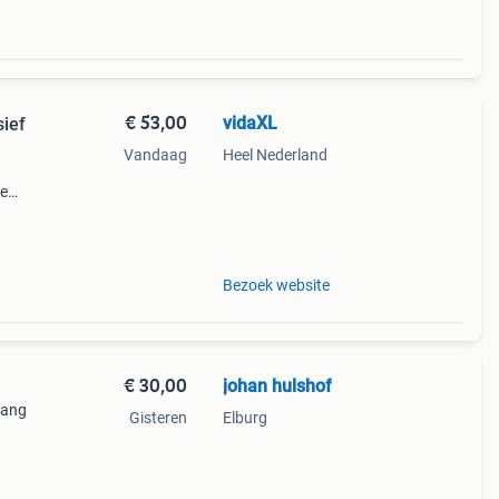
€ 53,00
vidaXL
ief
Vandaag
Heel Nederland
te
j is
 en
Bezoek website
€ 30,00
johan hulshof
lang
Gisteren
Elburg