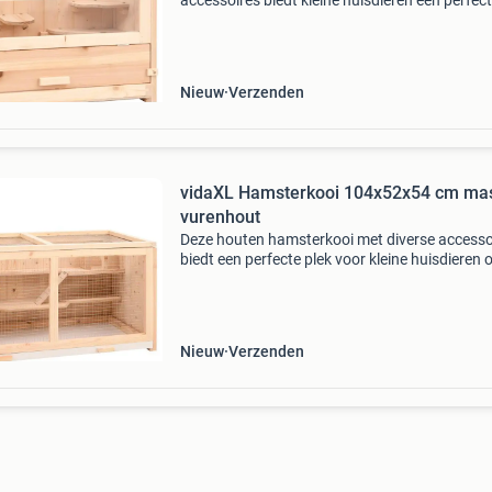
accessoires biedt kleine huisdieren een perfec
plek om te rennen, scharrelen of te klimmen. Hi
ook geschikt voor babygerbils, muizen, cavia's
andere d
Nieuw
Verzenden
vidaXL Hamsterkooi 104x52x54 cm mas
vurenhout
Deze houten hamsterkooi met diverse accesso
biedt een perfecte plek voor kleine huisdieren 
rennen, rond te rennen of weg te rennen. Hij is
geschikt voor baby gerbils, muizen, cavia's
Nieuw
Verzenden