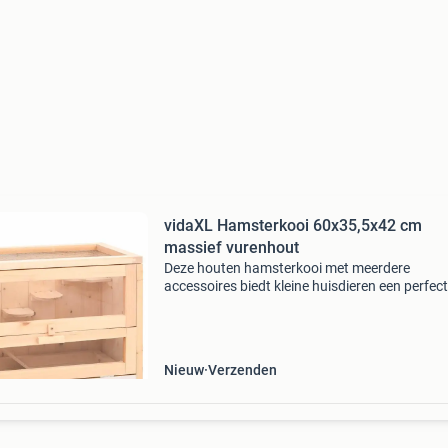
vidaXL Hamsterkooi 60x35,5x42 cm
massief vurenhout
Deze houten hamsterkooi met meerdere
accessoires biedt kleine huisdieren een perfec
plek om te rennen, scharrelen of te klimmen. Hi
ook geschikt voor babygerbils, muizen, cavia's
andere d
Nieuw
Verzenden