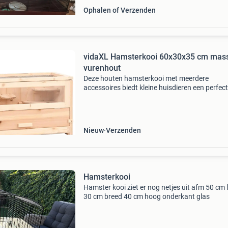
Ophalen of Verzenden
vidaXL Hamsterkooi 60x30x35 cm mass
vurenhout
Deze houten hamsterkooi met meerdere
accessoires biedt kleine huisdieren een perfec
plek om te rennen, scharrelen of te klimmen. Hi
ook geschikt voor babygerbils, muizen, cavia's
andere d
Nieuw
Verzenden
Hamsterkooi
Hamster kooi ziet er nog netjes uit afm 50 cm 
30 cm breed 40 cm hoog onderkant glas