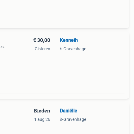
€ 30,00
Kenneth
es.
Gisteren
's-Gravenhage
Bieden
Daniëlle
1 aug 26
's-Gravenhage