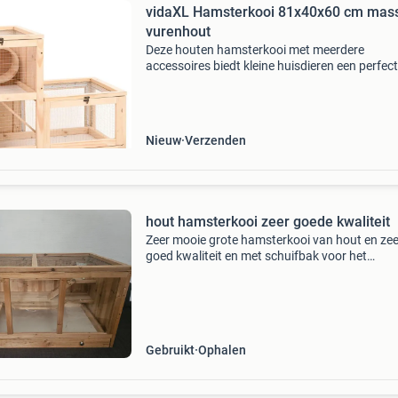
vidaXL Hamsterkooi 81x40x60 cm mass
vurenhout
Deze houten hamsterkooi met meerdere
accessoires biedt kleine huisdieren een perfec
plek om te rennen, scharrelen of te klimmen. Hi
ook geschikt voor babygerbils, muizen, cavia's
andere d
Nieuw
Verzenden
hout hamsterkooi zeer goede kwaliteit
Zeer mooie grote hamsterkooi van hout en zee
goed kwaliteit en met schuifbak voor het
verschonen van u kooi de maten zijn 95 x 51 x
cm
Gebruikt
Ophalen