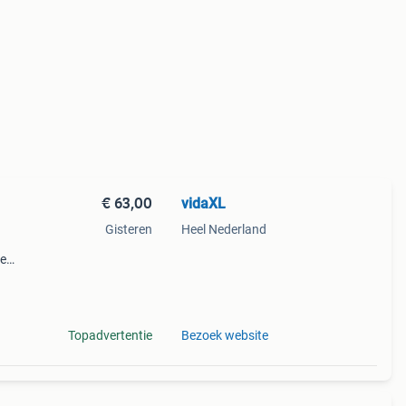
€ 63,00
vidaXL
Gisteren
Heel Nederland
te
j is
 en
Topadvertentie
Bezoek website