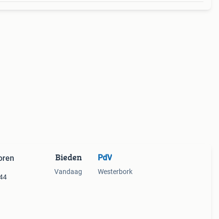
Bieden
PdV
oren
Vandaag
Westerbork
 44