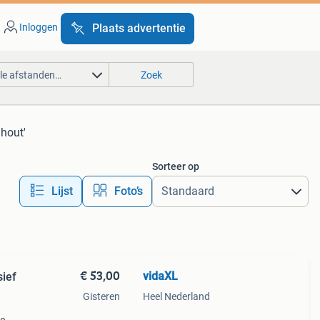
Inloggen
Plaats advertentie
lle afstanden…
Zoek
 hout'
Sorteer op
Lijst
Foto’s
€ 53,00
vidaXL
ief
Gisteren
Heel Nederland