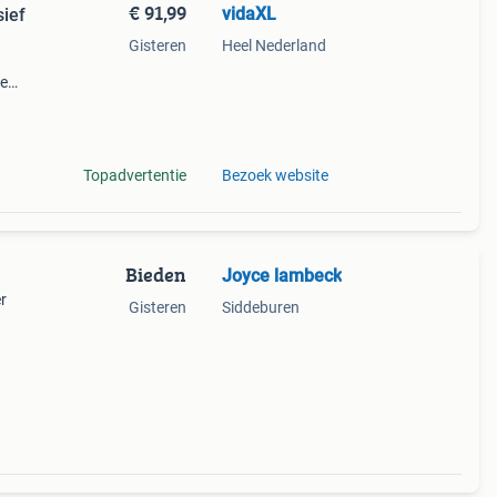
€ 91,99
vidaXL
ief
Gisteren
Heel Nederland
te
j is
 en
Topadvertentie
Bezoek website
Bieden
Joyce lambeck
r
Gisteren
Siddeburen
 50