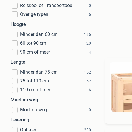
Reiskooi of Transportbox
0
Overige typen
6
Hoogte
Minder dan 60 cm
196
60 tot 90 cm
20
90 cm of meer
4
Lengte
Minder dan 75 cm
152
75 tot 110 cm
52
110 cm of meer
6
Moet nu weg
Moet nu weg
0
Levering
Ophalen
230