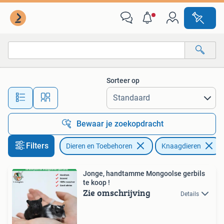
Knaagdieren
Sorteer op
Alle afstanden…
Bewaar je zoekopdracht
Filters
Dieren en Toebehoren
Knaagdieren
Jonge, handtamme Mongoolse gerbils
te koop !
Zie omschrijving
Details