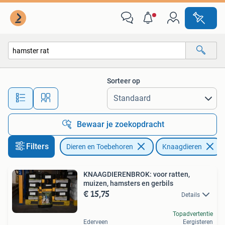
Knaagdieren
Sorteer op
Alle afstanden…
Bewaar je zoekopdracht
Filters
Dieren en Toebehoren
Knaagdieren
KNAAGDIERENBROK: voor ratten,
muizen, hamsters en gerbils
€ 15,75
Details
Topadvertentie
Ederveen
Eergisteren