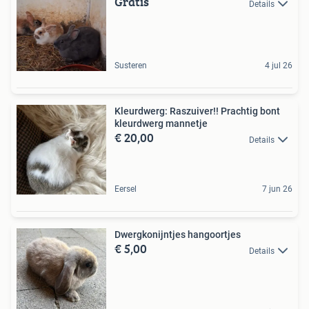
Gratis
Details
Susteren
4 jul 26
Kleurdwerg: Raszuiver!! Prachtig bont
kleurdwerg mannetje
€ 20,00
Details
Eersel
7 jun 26
Dwergkonijntjes hangoortjes
€ 5,00
Details