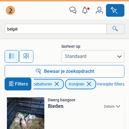
Konijnen
Sorteer op
Alle afstanden…
Bewaar je zoekopdracht
Filters
Dieren en Toebehoren
Konijnen
Verwijder filters
Dwerg hangoor
Bieden
Details