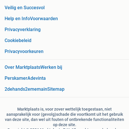
Veilig en Succesvol
Help en Info
Voorwaarden
Privacyverklaring
Cookiebeleid
Privacyvoorkeuren
Over Marktplaats
Werken bij
Perskamer
Adevinta
2dehands
2ememain
Sitemap
Marktplaats is, voor zover wettelijk toegestaan, niet
aansprakelijk voor (gevolg)schade die voortkomt uit het gebruik
van deze site, dan wel uit fouten of ontbrekende functionaliteiten
op deze site.