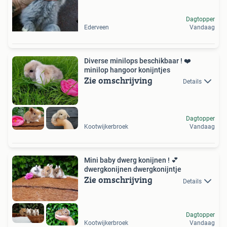
Dagtopper
Ederveen
Vandaag
Diverse minilops beschikbaar ! ❤️
minilop hangoor konijntjes
Zie omschrijving
Details
Dagtopper
Kootwijkerbroek
Vandaag
Mini baby dwerg konijnen ! 💕
dwergkonijnen dwergkonijntje
Zie omschrijving
Details
Dagtopper
Kootwijkerbroek
Vandaag