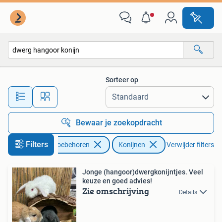
Konijnen
Sorteer op
Alle afstanden…
Bewaar je zoekopdracht
Filters
Dieren en Toebehoren
Konijnen
Verwijder filters
Jonge (hangoor)dwergkonijntjes. Veel
keuze en goed advies!
Zie omschrijving
Details