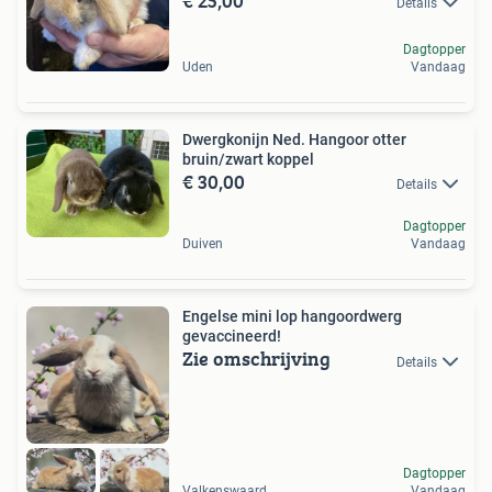
€ 25,00
Details
Dagtopper
Uden
Vandaag
Dwergkonijn Ned. Hangoor otter
bruin/zwart koppel
€ 30,00
Details
Dagtopper
Duiven
Vandaag
Engelse mini lop hangoordwerg
gevaccineerd!
Zie omschrijving
Details
Dagtopper
Valkenswaard
Vandaag