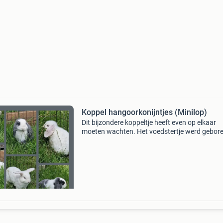
Koppel hangoorkonijntjes (Minilop)
Dit bijzondere koppeltje heeft even op elkaar
moeten wachten. Het voedstertje werd gebor
3 april 2026. Zij groeide op met alleen maar zu
waardoor er geen passend rammelaartje
beschikbaar was