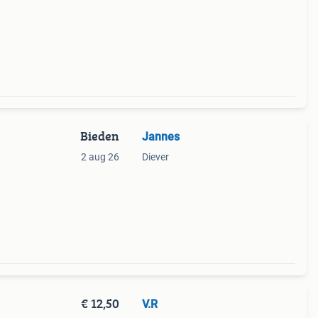
Bieden
Jannes
2 aug 26
Diever
€ 12,50
V.R