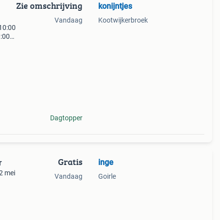
Zie omschrijving
konijntjes
Vandaag
Kootwijkerbroek
10:00
0:00
 het
Dagtopper
Gratis
inge
r
2 mei
Vandaag
Goirle