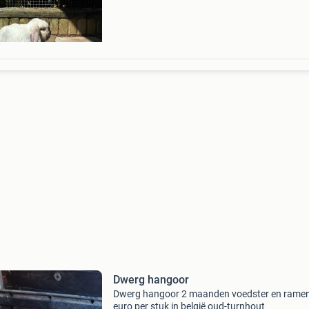
Voedsters en 1 gecastreerd rammetje de bruine
jaa
Dwerg hangoor
Dwerg hangoor 2 maanden voedster en rame
euro per stuk in belgië oud-turnhout