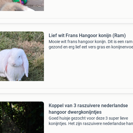
Lief wit Frans Hangoor konijn (Ram)
Mooie wit frans hangoor konijn. Dit is een ram
gezond en erg lief eet vers gras en konijnenvoe
geboren op 7 april 2026 tegen elk aannemelijk
Koppel van 3 raszuivere nederlandse
hangoor dwergkonijntjes
Goed huisje gezocht voor deze 3 super lieve
konijntjes. Het zijn raszuivere nederlandse ha
dwergkonijntjes. Opgegroeid met jonge kinder