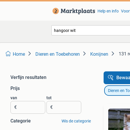
Help en info
Voor
131 r
Home
Dieren en Toebehoren
Konijnen
Verfijn resultaten
Bewaa
Prijs
Dieren en T
van
tot
€
€
Categorie
Wis de categorie