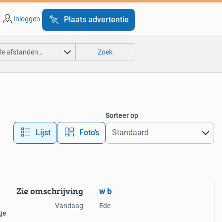
Inloggen
Plaats advertentie
lle afstanden…
Zoek
Sorteer op
Lijst
Foto’s
Zie omschrijving
w b
Vandaag
Ede
ge