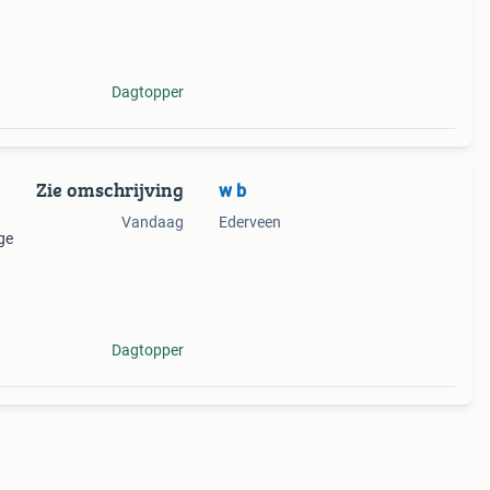
s
Dagtopper
Zie omschrijving
w b
Vandaag
Ederveen
ge
s
Dagtopper