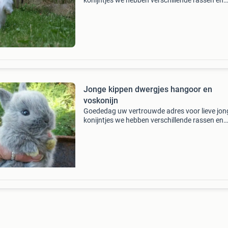
konijntjes we hebben verschillende rassen en
kleuren al vanaf 25 euro we geven 2 weken
garantie op gezondheid bel 06 30171200 - vo
konijntjes (hangoor en
Jonge kippen dwergjes hangoor en
voskonijn
Goededag uw vertrouwde adres voor lieve jon
konijntjes we hebben verschillende rassen en
kleuren al vanaf 25 euro we geven 2 weken
garantie op gezondheid bel 06 30171200 - vo
konijntjes (hangoor en