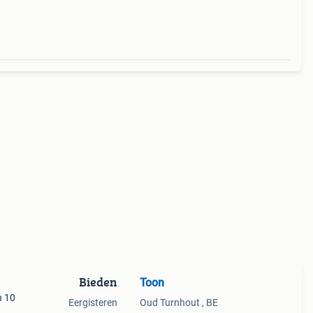
 is 3
Bieden
Toon
n 10
Eergisteren
Oud Turnhout , BE