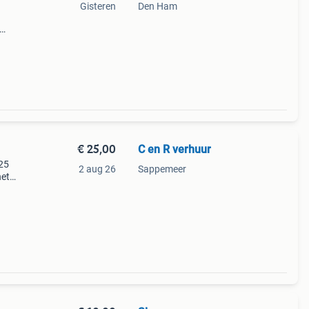
Gisteren
Den Ham
€ 25,00
C en R verhuur
025
2 aug 26
Sappemeer
het