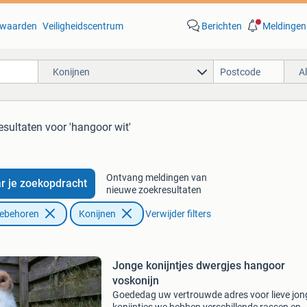
waarden
Veiligheidscentrum
Berichten
Meldingen
Konijnen
A
esultaten
voor 'hangoor wit'
Ontvang meldingen van
r je zoekopdracht
nieuwe zoekresultaten
oebehoren
Konijnen
Verwijder filters
Jonge konijntjes dwergjes hangoor
voskonijn
Goededag uw vertrouwde adres voor lieve jon