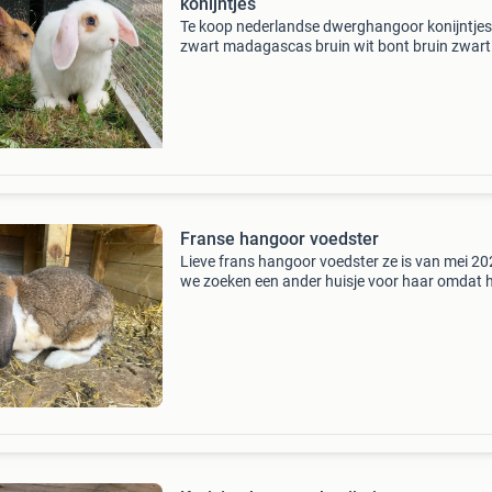
konijntjes
Te koop nederlandse dwerghangoor konijntjes
zwart madagascas bruin wit bont bruin zwart
gestreept bruin grijs mannen kosten 12.5
Vrouwtjes 25 mooie konijntjes geschikt voor
kinderen ze zijn 11 weken k
Franse hangoor voedster
Lieve frans hangoor voedster ze is van mei 2
we zoeken een ander huisje voor haar omdat 
niet klikt met ons andere konijn.