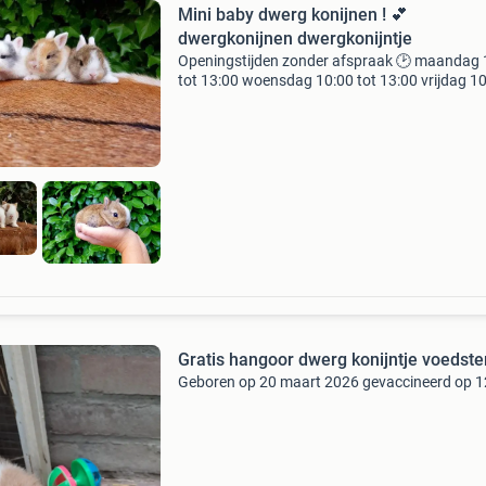
Mini baby dwerg konijnen ! 💕
dwergkonijnen dwergkonijntje
Openingstijden zonder afspraak 🕑 maandag 
tot 13:00 woensdag 10:00 tot 13:00 vrijdag 1
tot 13:00 zaterdag 10:00 tot 18:00 adres :
garderbroekerweg 48 in voorthuizen 🎉 let op,
huis op he
Gratis hangoor dwerg konijntje voedste
Geboren op 20 maart 2026 gevaccineerd op 1