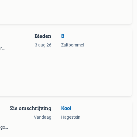
Bieden
B
3 aug 26
Zaltbommel
r
 bod
Zie omschrijving
Kool
Vandaag
Hagestein
ngoor
en. 2