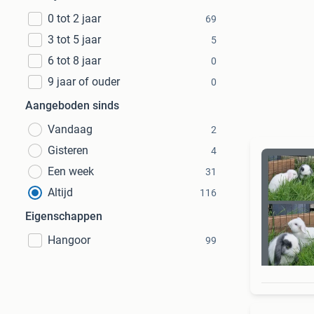
0 tot 2 jaar
69
3 tot 5 jaar
5
6 tot 8 jaar
0
9 jaar of ouder
0
Aangeboden sinds
Vandaag
2
Gisteren
4
Een week
31
Altijd
116
Eigenschappen
Hangoor
99