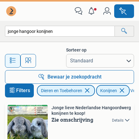
Konijnen
Sorteer op
Alle afstanden…
Bewaar je zoekopdracht
Filters
Dieren en Toebehoren
Konijnen
Verw
Jonge lieve Nederlandse Hangoordwerg
konijnen te koop!
Zie omschrijving
Details