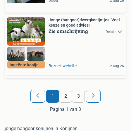
Diever
2 aug 26
Jonge (hangoor)dwergkonijntjes. Veel
keuze en goed advies!
Zie omschrijving
Details
ingeënte konijnen
Bezoek website
2 aug 26
1
2
3
Pagina 1 van 3
jonge hangoor konijnen in Konijnen