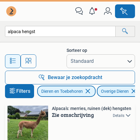
Overige Dieren
Sorteer op
Alle afstanden…
Bewaar je zoekopdracht
Filters
Dieren en Toebehoren
Overige Dieren
Alpaca’s: merries, ruinen (dek) hengsten
Zie omschrijving
Details