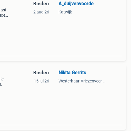
Bieden
A_duijvenvoorde
vast
2 aug 26
Katwijk
 goede
de
Bieden
Nikita Gerrits
je
15 jul 26
Westerhaar-Vriezenveensewijk
n.