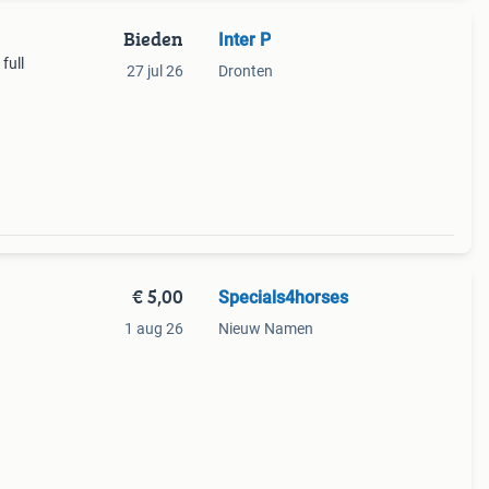
Bieden
Inter P
full
27 jul 26
Dronten
€ 5,00
Specials4horses
1 aug 26
Nieuw Namen