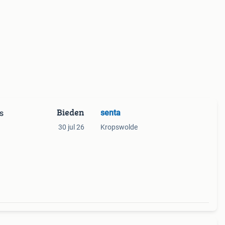
Bieden
senta
s
30 jul 26
Kropswolde