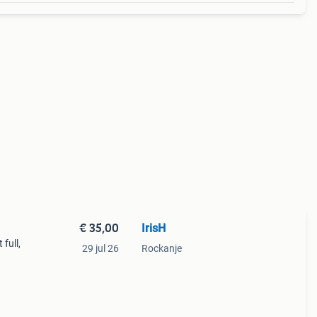
€ 35,00
IrisH
full,
29 jul 26
Rockanje