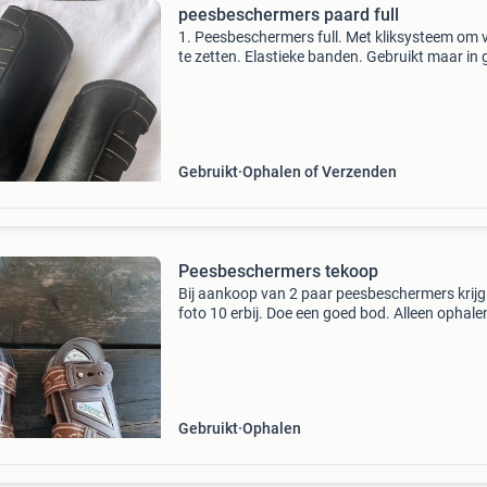
peesbeschermers paard full
1. Peesbeschermers full. Met kliksysteem om 
te zetten. Elastieke banden. Gebruikt maar in
staat. €25 2. Peesbeschermers full. Bont aan 
binnenkant en buiten bruin leer. De banden zij
Gebruikt
Ophalen of Verzenden
Peesbeschermers tekoop
Bij aankoop van 2 paar peesbeschermers krijg 
foto 10 erbij. Doe een goed bod. Alleen ophale
Gebruikt
Ophalen