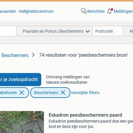
waarden
Veiligheidscentrum
Berichten
Meldingen
Paarden en Pony's | Beschermers
A
74 resultaten
voor 'peesbeschermers bruin'
| Beschermers
Ontvang meldingen van
r je zoekopdracht
nieuwe zoekresultaten
oebehoren
Beschermers
Verwijder filters
Eskadron peesbeschermers paard
Eskadron peesbeschermers paard doe een go
bod en deze zijn voor jou