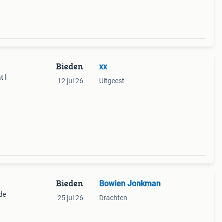
Bieden
xx
 l
12 jul 26
Uitgeest
Bieden
Bowien Jonkman
de
25 jul 26
Drachten