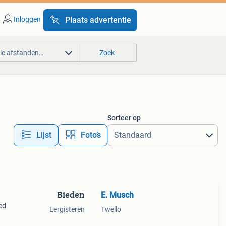
Inloggen
Plaats advertentie
lle afstanden…
Zoek
Sorteer op
Lijst
Foto’s
Bieden
E. Musch
ed
Eergisteren
Twello