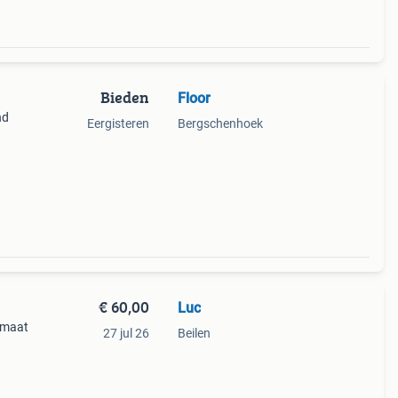
Bieden
Floor
nd
Eergisteren
Bergschenhoek
€ 60,00
Luc
 maat
27 jul 26
Beilen