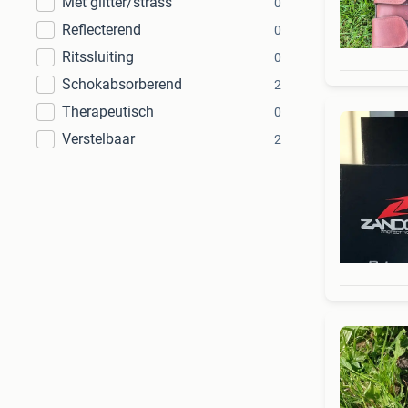
Met glitter/strass
0
Reflecterend
0
Ritssluiting
0
Schokabsorberend
2
Therapeutisch
0
Verstelbaar
2