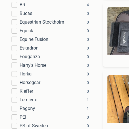
BR
4
Bucas
0
Equestrian Stockholm
0
Equick
0
Equine Fusion
0
Eskadron
0
Fouganza
0
Harry's Horse
0
Horka
0
Horsegear
0
Kieffer
0
Lemieux
1
Pagony
1
PEI
0
PS of Sweden
0