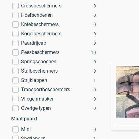
Crossbeschermers
0
Hoefschoenen
0
Kniebeschermers
0
Kogelbeschermers
0
Paardrijcap
0
Peesbeschermers
10
Springschoenen
0
Stalbeschermers
0
Strijklappen
1
Transportbeschermers
0
Vliegenmasker
0
Overige typen
0
Maat paard
Mini
0
Shetlander
1