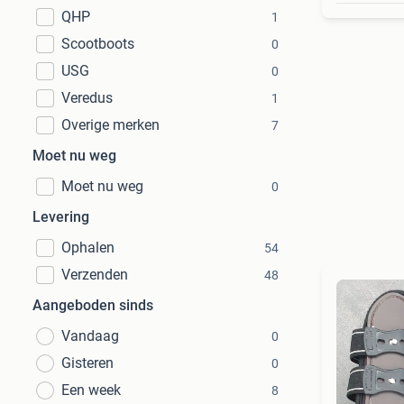
QHP
1
Scootboots
0
USG
0
Veredus
1
Overige merken
7
Moet nu weg
Moet nu weg
0
Levering
Ophalen
54
Verzenden
48
Aangeboden sinds
Vandaag
0
Gisteren
0
Een week
8