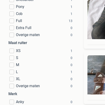
Pony
1
Cob
1
Full
13
Extra Full
0
Overige maten
0
Maat ruiter
XS
1
S
0
M
0
L
1
XL
0
Overige maten
0
Merk
Anky
0