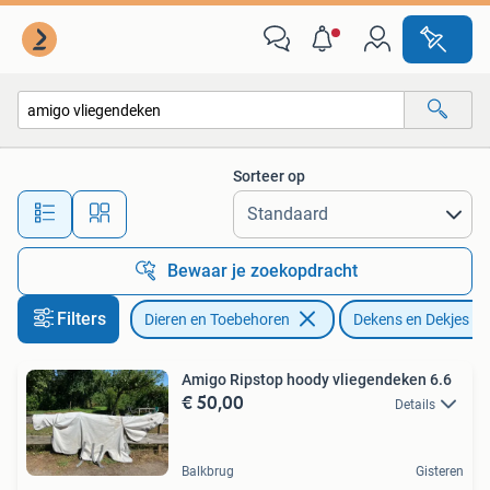
Paarden en Pony's | Dekens en Dekjes
Sorteer op
Alle afstanden…
Bewaar je zoekopdracht
Filters
Dieren en Toebehoren
Dekens en Dekjes
Amigo Ripstop hoody vliegendeken 6.6
€ 50,00
Details
Balkbrug
Gisteren