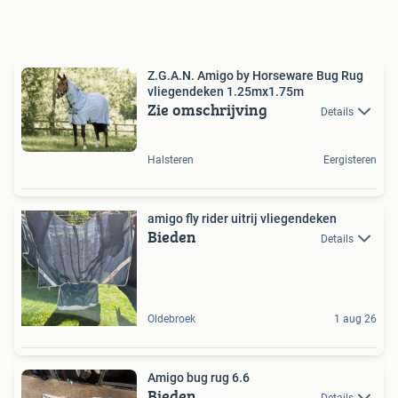
Z.G.A.N. Amigo by Horseware Bug Rug
vliegendeken 1.25mx1.75m
Zie omschrijving
Details
Halsteren
Eergisteren
amigo fly rider uitrij vliegendeken
Bieden
Details
Oldebroek
1 aug 26
Amigo bug rug 6.6
Bieden
Details