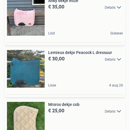
Anky dekje Roze
€ 35,00
Details
IJlst
Gisteren
Lemieux dekje Peacock L dressuur
€ 30,00
Details
Lisse
4 aug 26
Mrsros dekje cob
€ 25,00
Details