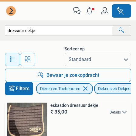
Paarden en Pony's | Dekens en Dekjes
Sorteer op
Alle afstanden…
Bewaar je zoekopdracht
Filters
Dieren en Toebehoren
Dekens en Dekjes
eskasdon dressuur dekje
€ 35,00
Details