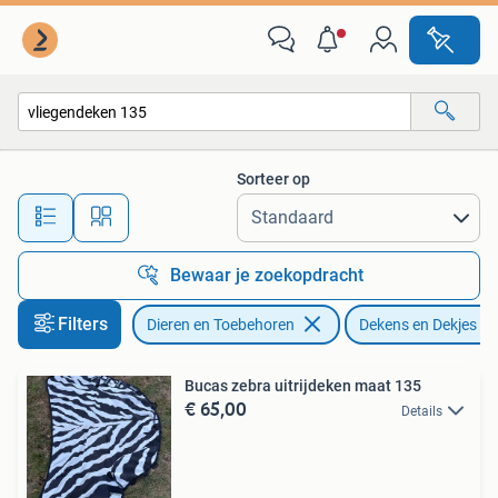
Paarden en Pony's | Dekens en Dekjes
Sorteer op
Alle afstanden…
Bewaar je zoekopdracht
Filters
Dieren en Toebehoren
Dekens en Dekjes
Bucas zebra uitrijdeken maat 135
€ 65,00
Details