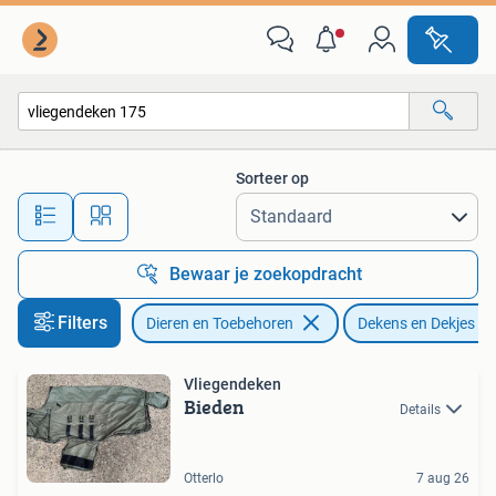
Paarden en Pony's | Dekens en Dekjes
Sorteer op
Alle afstanden…
Bewaar je zoekopdracht
Filters
Dieren en Toebehoren
Dekens en Dekjes
Vliegendeken
Bieden
Details
Otterlo
7 aug 26