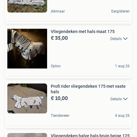
Alkmaar
Eergisteren
Vliegendeken met hals maat 175
€ 35,00
Details
Oploo
1 aug 26
Profi rider vliegendeken 175 met vaste
hals
€ 10,00
Details
Tiendeveen
4 aug 26
Vliegendeken halve hals bruin beige 125