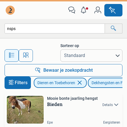
Paarden en Pony's | Dekhengsten en Fokmerries
Sorteer op
Alle afstanden…
Bewaar je zoekopdracht
Filters
Dieren en Toebehoren
Dekhengsten en Fok
Mooie bonte jaarling hengst
Bieden
Details
Epe
Eergisteren