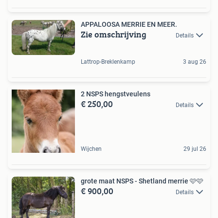
APPALOOSA MERRIE EN MEER.
Zie omschrijving
Details
Lattrop-Breklenkamp
3 aug 26
2 NSPS hengstveulens
€ 250,00
Details
Wijchen
29 jul 26
grote maat NSPS - Shetland merrie 🩷🩷
€ 900,00
Details