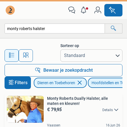
Paarden en Pony's | Hoofdstellen en Tuigage
Sorteer op
Alle afstanden…
Bewaar je zoekopdracht
Filters
Dieren en Toebehoren
Hoofdstellen en Tui
Monty Roberts Dually Halster, alle
maten en kleuren!
€ 79,95
Details
Vaassen
16 jun 26