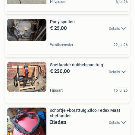
Hilversum
6 jul 26
Pony spullen
€ 25,00
Details
Westbeemster
22 jul 26
Shetlander dubbelspan tuig
€ 230,00
Details
Fijnaart
15 jul 26
schoftje +borsttuig Zilco Tedex Maat
shetlander
Bieden
Details