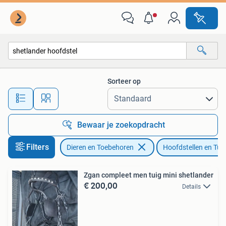
Paarden en Pony's | Hoofdstellen en Tuigage
Sorteer op
Alle afstanden…
Bewaar je zoekopdracht
Filters
Dieren en Toebehoren
Hoofdstellen en Tui
Zgan compleet men tuig mini shetlander
€ 200,00
Details