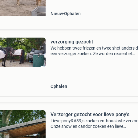
Nieuw
Ophalen
verzorging gezocht
We hebben twee friezen en twee shetlanders d
een verzorger zoeken. Ze worden recreatief
gereden we wonen midden in het bos dus we r
lekker buiten. We hebben een kleine paddock 
je eventueel
Ophalen
Verzorger gezocht voor lieve pony's
Lieve pony&#39;s zoeken enthousiaste verzor
Onze snow en candor zoeken een lieve
verzorger/trainer. Ben jij op zoek naar twee lie
pony&#39;s om lekker mee te tutten, te wande