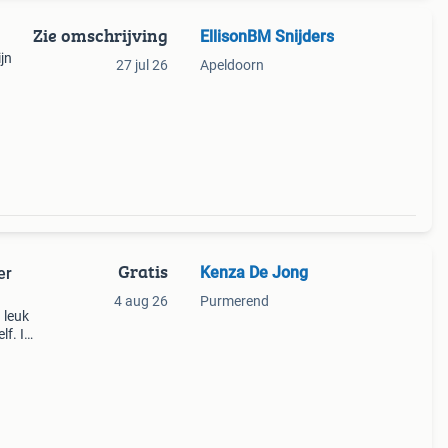
Zie omschrijving
EllisonBM Snijders
jn
27 jul 26
Apeldoorn
nt
ect
Gratis
Kenza De Jong
er
4 aug 26
Purmerend
 leuk
lf. Ik
47