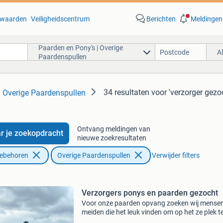
waarden
Veiligheidscentrum
Berichten
Meldingen
Paarden en Pony's | Overige
A
Paardenspullen
34 resultaten
voor 'verzorger gezo
| Overige Paardenspullen
Ontvang meldingen van
r je zoekopdracht
nieuwe zoekresultaten
oebehoren
Overige Paardenspullen
Verwijder filters
Verzorgers ponys en paarden gezocht
Voor onze paarden opvang zoeken wij mense
meiden die het leuk vinden om op het ze plek t
komen helpen. Betreft voeren poep scheppen 