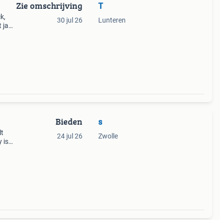
Zie omschrijving
T
k,
30 jul 26
Lunteren
t jaar
n heb
Bieden
s
lt
24 jul 26
Zwolle
 is