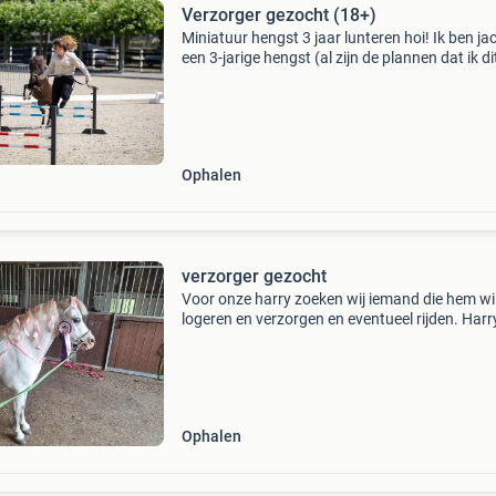
Verzorger gezocht (18+)
Miniatuur hengst 3 jaar lunteren hoi! Ik ben jac
een 3-jarige hengst (al zijn de plannen dat ik di
nog ruin word 😉). Ik ben jong, nieuwsgierig e
een flinke dosis energie. Mijn baasje is
Ophalen
verzorger gezocht
Voor onze harry zoeken wij iemand die hem wi
logeren en verzorgen en eventueel rijden. Harry
gek op aandacht en houd van snoepjes. Harry
staat in buitengebied zwolle.
Ophalen