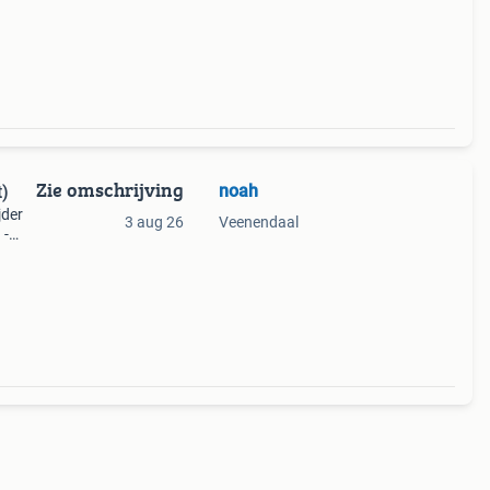
Let
Zie omschrijving
noah
t)
jder
3 aug 26
Veenendaal
 -
en
. -2