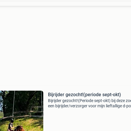
Bijrijder gezocht!(periode sept-okt)
Bijrijder gezocht!(Periode sept-okt) bij deze zo
een bijrijder/verzorger voor mijn lieftallige d-p
ruin taylan voor de periode september en okto
Dit omdat ik zelf die 2 maanden lang dat ni