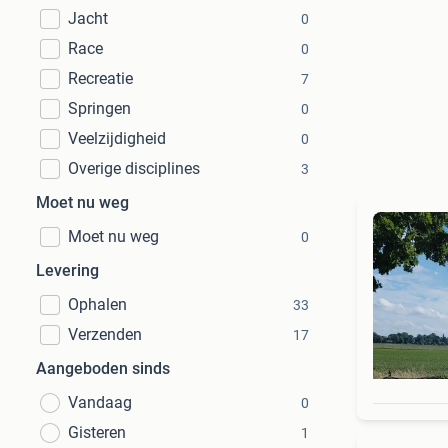
Jacht
0
Race
0
Recreatie
7
Springen
0
Veelzijdigheid
0
Overige disciplines
3
Moet nu weg
Moet nu weg
0
Levering
Ophalen
33
Verzenden
17
Aangeboden sinds
Vandaag
0
Gisteren
1