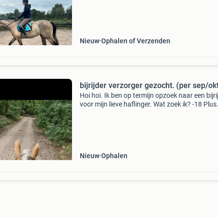
vullen paarden poetsen longeren grondwerk . 
op niet rijd
Nieuw
Ophalen of Verzenden
bijrijder verzorger gezocht. (per sep/ok
Hoi hoi. Ik ben op termijn opzoek naar een bijri
voor mijn lieve haflinger. Wat zoek ik? -18 Plus.
Veel ervaring met paarden. -Iemand die echt e
band op wilt bouwen. En ook is van grondwerk
Nieuw
Ophalen