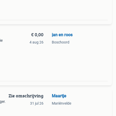
€ 0,00
jan en roos
ie
4 aug 26
Boschoord
ijden
waar
Zie omschrijving
Maartje
ger.
31 jul 26
Mariënvelde
ve
len,