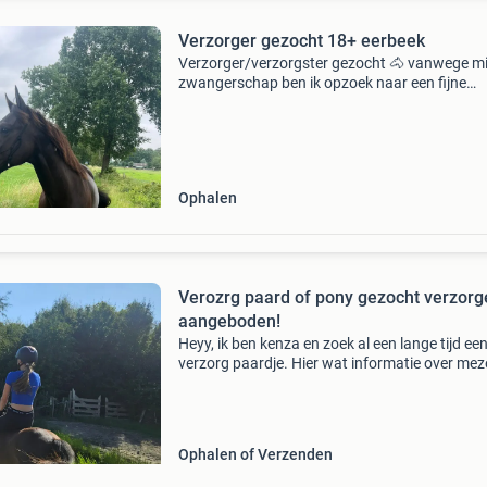
Verzorger gezocht 18+ eerbeek
Verzorger/verzorgster gezocht 🐴 vanwege mi
zwangerschap ben ik opzoek naar een fijne
betrouwbare 18+ verzorger voor mijn lieve pai
merrie van 6 jaar. Iemand die met zorg en resp
met paarden om
Ophalen
Verozrg paard of pony gezocht verzorg
aangeboden!
Heyy, ik ben kenza en zoek al een lange tijd een
verzorg paardje. Hier wat informatie over meze
ben kenza en ben 13 jaar oud. Ik ben 1,63 en 
kilo. Ik ben niet vies van klusjes ik heb all
Ophalen of Verzenden