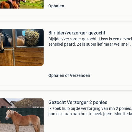
Ophalen
Bijrijder/verzorger gezocht
Bijrijder/verzorger gezocht. Lissy is een gevoel
sensibel paard. Ze is super lief maar wel snel
gespannen. Ik ben opzoek naar iemand die be
met haar wilt. Bijvoorbeeld longeren, poetsen,
trainen
Ophalen of Verzenden
Gezocht Verzorger 2 ponies
Ik zoek hulp bij de verzorging van mn 2 ponies
ponies staan aan huis in beek (gem. Montferl
Ik zoek iemand met ervaring met paarden ivm
jonge leeftijd van een van de ponies. Verder m
de