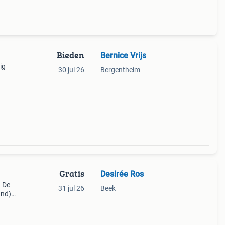
Bieden
Bernice Vrijs
ig
30 jul 26
Bergentheim
zig
Gratis
Desirée Ros
. De
31 jul 26
Beek
and).
 de
oet