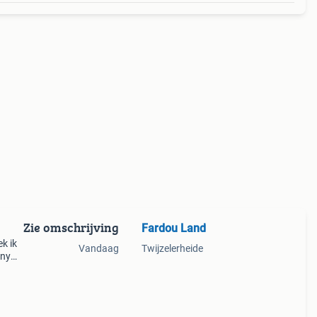
Zie omschrijving
Fardou Land
ek ik
Vandaag
Twijzelerheide
ony
ber.