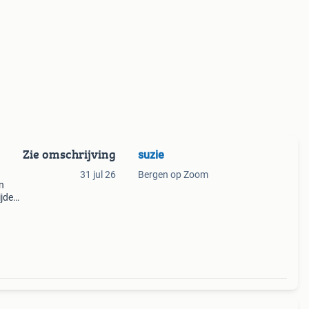
Zie omschrijving
suzie
31 jul 26
Bergen op Zoom
n
ijden
heb