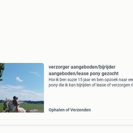
verzorger aangeboden/bijrijder
aangeboden/lease pony gezocht
Hoi ik ben suzie 15 jaar en ben opzoek naar ee
pony die ik kan bijrijden of lease of verzorgen r
staat bij niet voorop maar lijkt me wel leuk ik 
thuis 2 pony&#39;s een shetlander en een
Ophalen of Verzenden