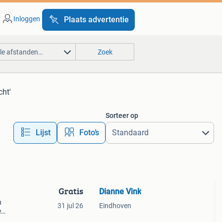
Inloggen
Plaats advertentie
lle afstanden…
Zoek
cht'
Sorteer op
Lijst
Foto’s
Gratis
Dianne Vink
n
31 jul 26
Eindhoven
e
water