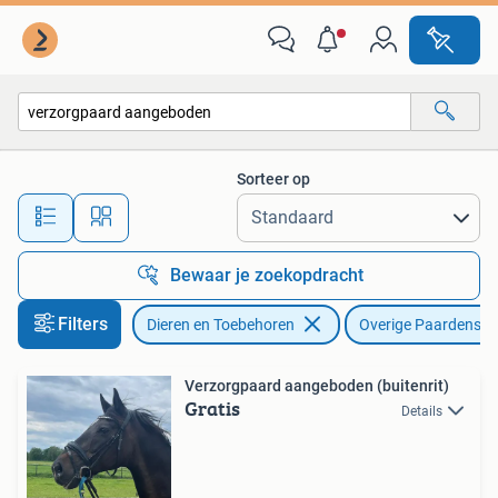
Paarden en Pony's | Overige Paardenspullen
Sorteer op
Alle afstanden…
Bewaar je zoekopdracht
Filters
Dieren en Toebehoren
Overige Paardenspu
Verzorgpaard aangeboden (buitenrit)
Gratis
Details