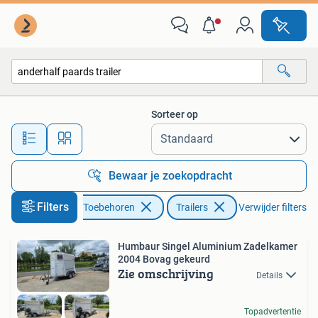
Paarden en Pony's | Trailers en Aanhangwagens
Sorteer op
Alle afstanden…
Bewaar je zoekopdracht
Filters
Dieren en Toebehoren
Trailers
Verwijder filters
Humbaur Singel Aluminium Zadelkamer
2004 Bovag gekeurd
Zie omschrijving
Details
Topadvertentie