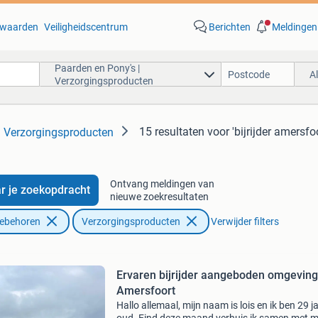
waarden
Veiligheidscentrum
Berichten
Meldingen
Paarden en Pony's |
A
Verzorgingsproducten
15 resultaten
voor 'bijrijder amersfoo
| Verzorgingsproducten
Ontvang meldingen van
r je zoekopdracht
nieuwe zoekresultaten
oebehoren
Verzorgingsproducten
Verwijder filters
Ervaren bijrijder aangeboden omgeving
Amersfoort
Hallo allemaal, mijn naam is lois en ik ben 29 j