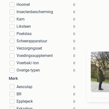
Hooinet
0
Insectenbescherming
0
Kam
0
Liksteen
0
Poetstas
0
Scheerapparatuur
0
Verzorgingsset
0
Voedingssupplement
0
Voerbak/-ton
0
Overige typen
0
Merk
Aesculap
0
BR
0
Epplejeck
0
Eskadron
0