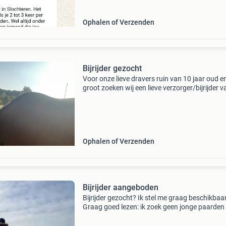
Ophalen of Verzenden
Bijrijder gezocht
Voor onze lieve dravers ruin van 10 jaar oud e
groot zoeken wij een lieve verzorger/bijrijder v
17+ jonger hoeft niet te reageren. Wij staan to
september op meerse paarden centrum in nie
Ophalen of Verzenden
Bijrijder aangeboden
Bijrijder gezocht? Ik stel me graag beschikbaar
Graag goed lezen: ik zoek geen jonge paarden 
doorgereden moeten worden en/of opgeleid. 
de leeftijd van mijn huidige verzorgpaard vera