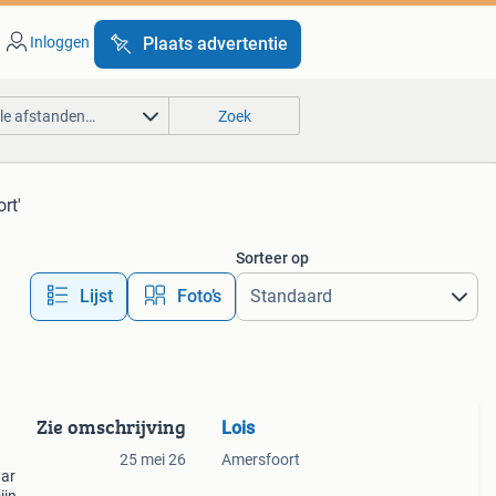
Inloggen
Plaats advertentie
lle afstanden…
Zoek
rt'
Sorteer op
Lijst
Foto’s
Zie omschrijving
Lois
25 mei 26
Amersfoort
aar