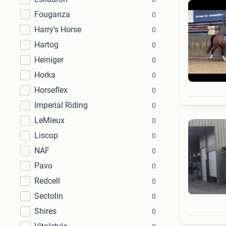
Fouganza
0
Harry's Horse
0
Hartog
0
Heiniger
0
Horka
0
Horseflex
0
Imperial Riding
0
LeMieux
0
Liscop
0
NAF
0
Pavo
0
Redcell
0
Sectolin
0
Shires
0