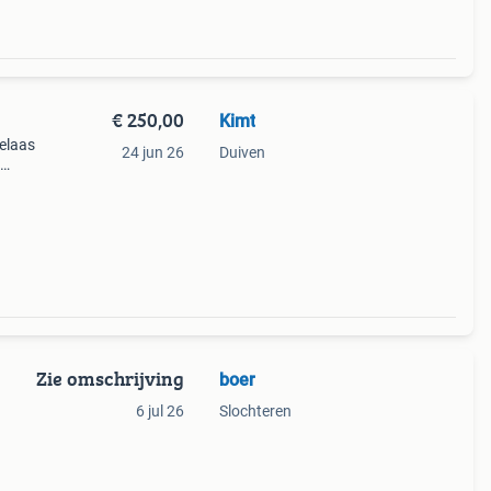
€ 250,00
Kimt
helaas
24 jun 26
Duiven
rt,
Even
Zie omschrijving
boer
6 jul 26
Slochteren