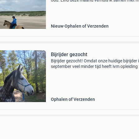
oud. Eind deze maand verhuis ik samen met m
vriend naar amersfoort waardoor ik helaas m
stoppen met mijn huidige verzorgpaarden. Ik 
begonn
Nieuw
Ophalen of Verzenden
Bijrijder gezocht
Bijrijder gezocht! Omdat onze huidige bijrijder 
september veel minder tijd heeft ivm opleiding 
we langzaam opzoek naar een nieuwe bijrijder.
zijn opzoek naar iemand die 2x per week kan.
Ophalen of Verzenden