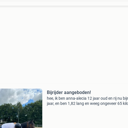
Bijrijder aangeboden!
​hee, ik ben anna-alecia 12 jaar oud en rij nu bi
jaar, en ben 1,82 lang en weeg ongeveer 65 kilo
ben opzoek naar een verzorg paard waarmee 
kan rijden wandelen, poetsen grondwerk enzv​