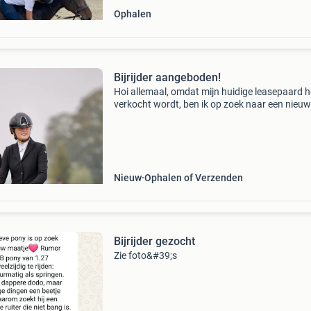
Ophalen
Bijrijder aangeboden!
Hoi allemaal, omdat mijn huidige leasepaard 
verkocht wordt, ben ik op zoek naar een nieuw
leasepaard in de omgeving arnhem, westervoo
duiven, lathum, giesbeek, zevenaar of didam. 
iets o
Nieuw
Ophalen of Verzenden
Bijrijder gezocht
Zie foto&#39;s