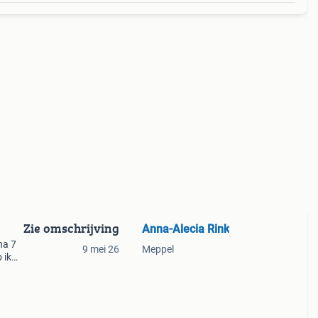
Zie omschrijving
Anna-Alecia Rink
jna 7
9 mei 26
Meppel
 ik
ik
. En