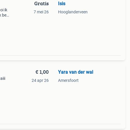
Gratis
Isis
i ik
7 mei 26
Hooglanderveen
Ik ben
 mis
€ 1,00
Yara van der wal
aiii
24 apr 26
Amersfoort
kan
ud,