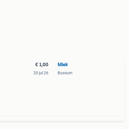
€ 1,00
Miek
20 jul 26
Bussum
g en
eluwe