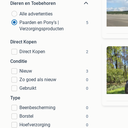
Dieren en Toebehoren
Alle advertenties
Paarden en Pony's |
5
Verzorgingsproducten
Direct Kopen
Direct Kopen
2
Conditie
Nieuw
3
Zo goed als nieuw
0
Gebruikt
0
Type
Beenbescherming
0
Borstel
0
Hoefverzorging
0