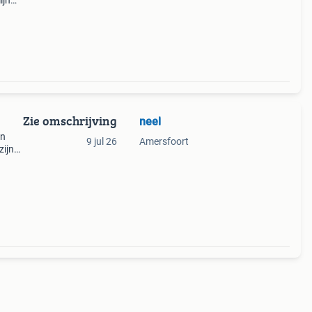
ijn
oet
ben
Zie omschrijving
neel
in
9 jul 26
Amersfoort
zijn
 Wij
 He