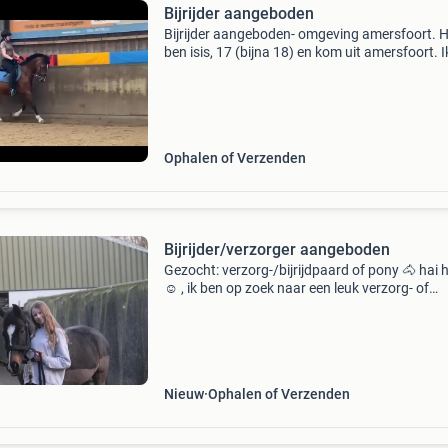
Bijrijder aangeboden
Bijrijder aangeboden- omgeving amersfoort. Ho
ben isis, 17 (bijna 18) en kom uit amersfoort. 
momenteel een half jaar gestopt met rijden en
het onwijs erg. Ik heb ongeveer al 8 jaar rije
Ophalen of Verzenden
Bijrijder/verzorger aangeboden
Gezocht: verzorg-/bijrijdpaard of pony 🐴 hai h
☺️ , ik ben op zoek naar een leuk verzorg- of
bijrijdpaard/pony waar ik een fijne band mee 
opbouwen. Even wat over mij: ik ben 14 jaar o
1.70
Nieuw
Ophalen of Verzenden