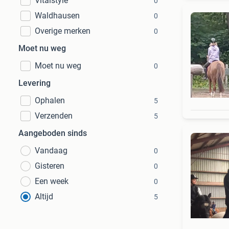
Vitalstyle
0
Waldhausen
0
Overige merken
0
Moet nu weg
Moet nu weg
0
Levering
Ophalen
5
Verzenden
5
Aangeboden sinds
Vandaag
0
Gisteren
0
Een week
0
Altijd
5