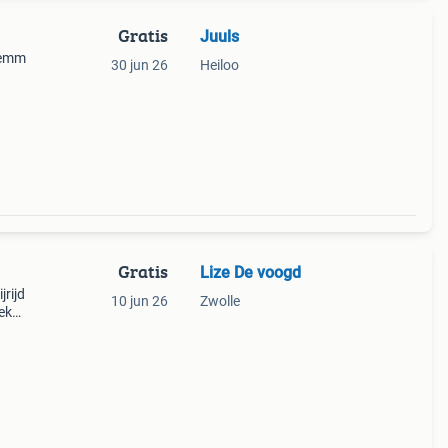
Gratis
Juuls
 femm
30 jun 26
Heiloo
sjes
ar
Gratis
Lize De voogd
jrijd
10 jun 26
Zwolle
oek
, ik