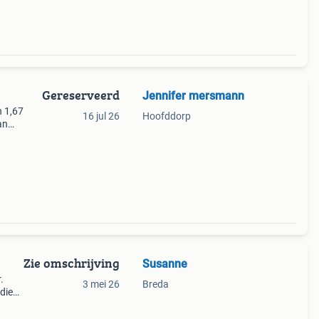
Gereserveerd
Jennifer mersmann
n 1,67
16 jul 26
Hoofddorp
an
t
uw-ve
Zie omschrijving
Susanne
.
3 mei 26
Breda
die
Door
ndert