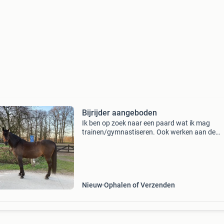
Bijrijder aangeboden
Ik ben op zoek naar een paard wat ik mag
trainen/gymnastiseren. Ook werken aan de
hand/longeren/ wandelen. Ik heb veel ervarin
helaas geen eigen paard meer. Omgeving de v
of rondom amersfoort
Nieuw
Ophalen of Verzenden