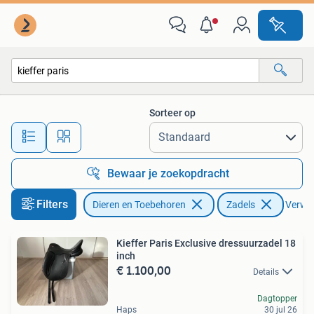
Paarden en Pony's | Zadels
Sorteer op
Alle afstanden…
Bewaar je zoekopdracht
Filters
Dieren en Toebehoren
Zadels
Verwijd
Kieffer Paris Exclusive dressuurzadel 18
inch
€ 1.100,00
Details
Dagtopper
Haps
30 jul 26