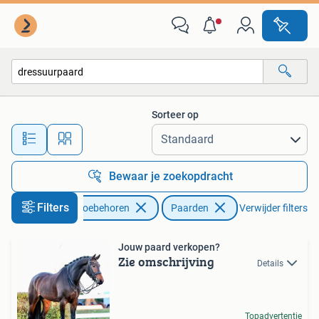
Paarden
Sorteer op
Alle afstanden…
Bewaar je zoekopdracht
Filters
Dieren en Toebehoren
Paarden
Verwijder filters
Jouw paard verkopen?
Zie omschrijving
Details
Topadvertentie