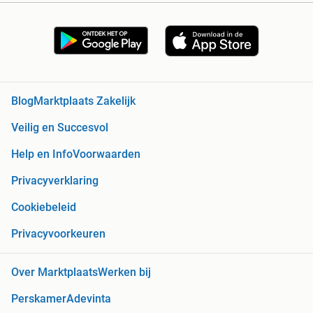
Blog
Marktplaats Zakelijk
Veilig en Succesvol
Help en Info
Voorwaarden
Privacyverklaring
Cookiebeleid
Privacyvoorkeuren
Over Marktplaats
Werken bij
Perskamer
Adevinta