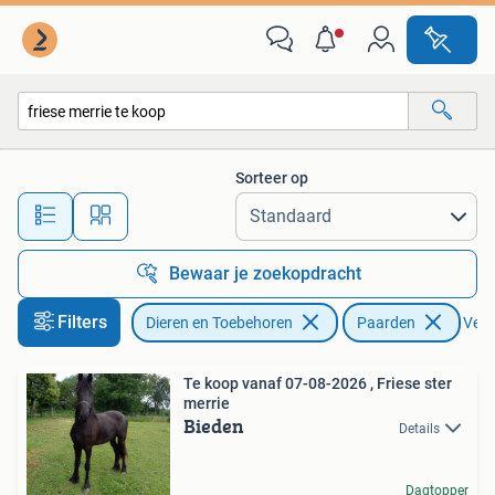
Paarden
Sorteer op
Alle afstanden…
Bewaar je zoekopdracht
Filters
Dieren en Toebehoren
Paarden
Verwi
Te koop vanaf 07-08-2026 , Friese ster
merrie
Bieden
Details
Dagtopper