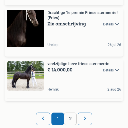
Drachtige 1e premie Friese stermerrie!
(Fries)
Zie omschrijving
Details
Ureterp
26 jul 26
veelzijdige lieve friese ster merrie
€ 14.000,00
Details
Hemrik
2 aug 26
1
2