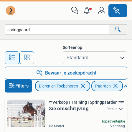
Paarden
Sorteer op
Alle afstanden…
Bewaar je zoekopdracht
Filters
Dieren en Toebehoren
Paarden
Verwi
**Verkoop | Training | Springpaarden ***
Zie omschrijving
Details
Topadvertentie
De Mortel
Vandaag