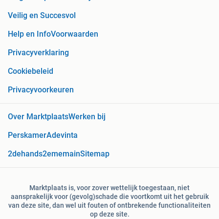
Veilig en Succesvol
Help en Info
Voorwaarden
Privacyverklaring
Cookiebeleid
Privacyvoorkeuren
Over Marktplaats
Werken bij
Perskamer
Adevinta
2dehands
2ememain
Sitemap
Marktplaats is, voor zover wettelijk toegestaan, niet
aansprakelijk voor (gevolg)schade die voortkomt uit het gebruik
van deze site, dan wel uit fouten of ontbrekende functionaliteiten
op deze site.