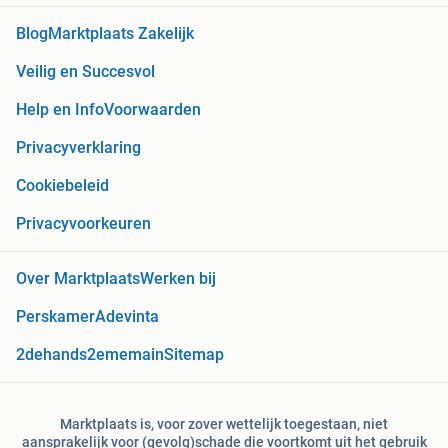
Blog
Marktplaats Zakelijk
Veilig en Succesvol
Help en Info
Voorwaarden
Privacyverklaring
Cookiebeleid
Privacyvoorkeuren
Over Marktplaats
Werken bij
Perskamer
Adevinta
2dehands
2ememain
Sitemap
Marktplaats is, voor zover wettelijk toegestaan, niet
aansprakelijk voor (gevolg)schade die voortkomt uit het gebruik