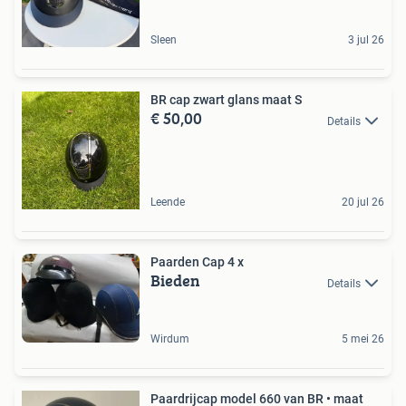
Sleen
3 jul 26
BR cap zwart glans maat S
€ 50,00
Details
Leende
20 jul 26
Paarden Cap 4 x
Bieden
Details
Wirdum
5 mei 26
Paardrijcap model 660 van BR • maat