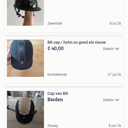
Zeewolde
8 jul 26
BR cap / helm zo goed als nieuw
€ 40,00
Details
Donkerbroek
27 jul 26
Cap van BR
Bieden
Details
Zwaag
8 jun 26