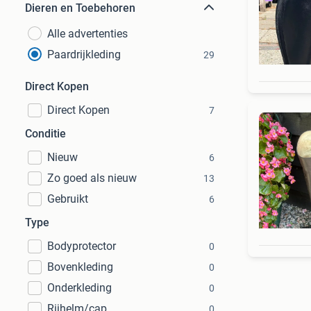
Dieren en Toebehoren
Alle advertenties
Paardrijkleding
29
Direct Kopen
Direct Kopen
7
Conditie
Nieuw
6
Zo goed als nieuw
13
Gebruikt
6
Type
Bodyprotector
0
Bovenkleding
0
Onderkleding
0
Rijhelm/cap
0