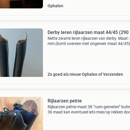
Ophalen
Derby leren rijlaarzen maat 44/45 (29
Nette zwarte leren rijlaarzen van derby. Maat:
mm (komt overeen met ongeveer maat 44/45)
Kuitomtrek buitenmaat 39 cm goede kwaliteit 
en netjes onderhouden. Normale gebruiksspor
de enke
Zo goed als nieuw
Ophalen of Verzenden
Rijlaarzen petrie
Rijlaarzen petrie maat 38 “ruim gemeten” kui
36 maat kan eventueel iets mee/op rekken do
elastiek lengte rits 40 cm hoogte laars achter 