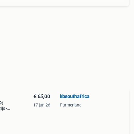
€ 65,00
kbsouthafrica
9)
17 jun 26
Purmerland
ijs -