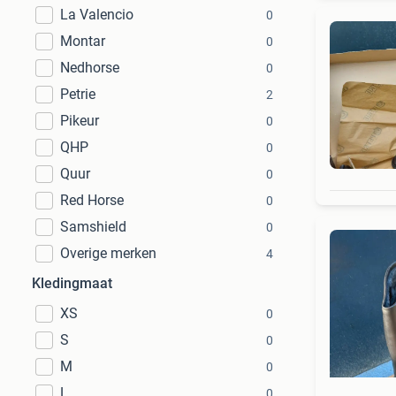
La Valencio
0
Montar
0
Nedhorse
0
Petrie
2
Pikeur
0
QHP
0
Quur
0
Red Horse
0
Samshield
0
Overige merken
4
Kledingmaat
XS
0
S
0
M
0
L
0