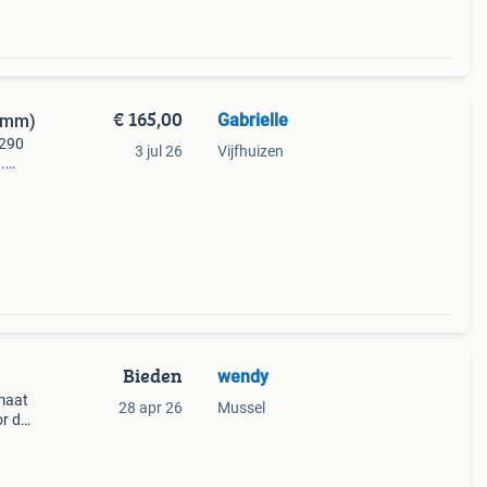
€ 165,00
Gabrielle
0 mm)
 290
3 jul 26
Vijfhuizen
.
leer
en bij
Bieden
wendy
tmaat
28 apr 26
Mussel
or de
45