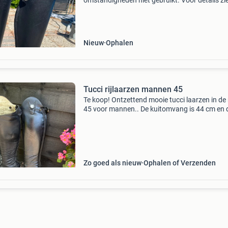
omstandigheden niet gebruikt. Voor details zi
foto&#39;s wil je kwaliteit voor een mooie prijs 
je kans voorkeur geniet ophalen, verzenden
Nieuw
Ophalen
Tucci rijlaarzen mannen 45
Te koop! Ontzettend mooie tucci laarzen in d
45 voor mannen.. De kuitomvang is 44 cm en 
hoogte is 58cm passen mag altijd in
gasselternijveen
Zo goed als nieuw
Ophalen of Verzenden