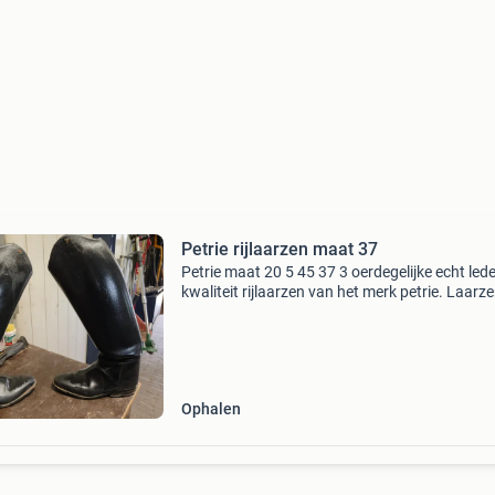
Petrie rijlaarzen maat 37
Petrie maat 20 5 45 37 3 oerdegelijke echt led
kwaliteit rijlaarzen van het merk petrie. Laarze
vanbinnen voorzien met lusjes om de laarzen 
te trekken. Met een beetje liefde nog jaren pl
Ophalen