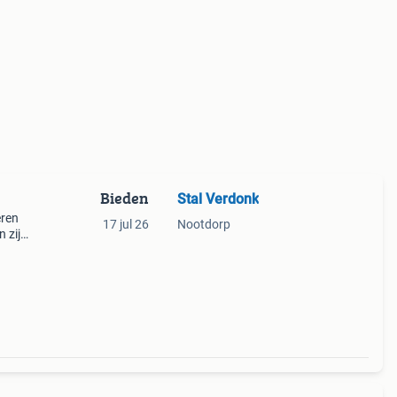
Bieden
Stal Verdonk
eren
17 jul 26
Nootdorp
n zijn
aan