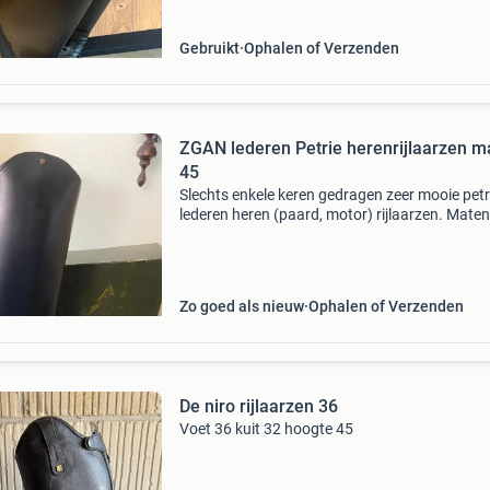
Gebruikt
Ophalen of Verzenden
ZGAN lederen Petrie herenrijlaarzen m
45
Slechts enkele keren gedragen zeer mooie petr
lederen heren (paard, motor) rijlaarzen. Maten
foto. Gemeten: hoogte binnenkant 55, buiten
60, kuitomvang 43 cm. Schoenmaat 45. Nieuw
&euro
Zo goed als nieuw
Ophalen of Verzenden
De niro rijlaarzen 36
Voet 36 kuit 32 hoogte 45