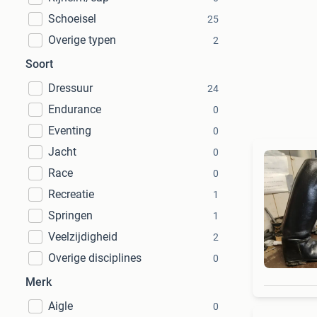
Schoeisel
25
Overige typen
2
Soort
Dressuur
24
Endurance
0
Eventing
0
Jacht
0
Race
0
Recreatie
1
Springen
1
Veelzijdigheid
2
Overige disciplines
0
Merk
Aigle
0