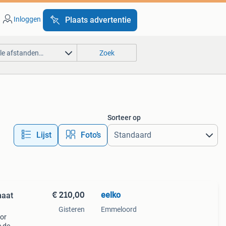
Inloggen
Plaats advertentie
lle afstanden…
Zoek
Sorteer op
Lijst
Foto’s
€ 210,00
eelko
maat
Gisteren
Emmeloord
oor