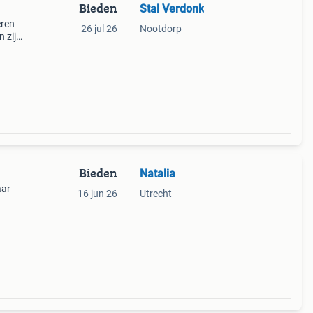
Bieden
Stal Verdonk
eren
26 jul 26
Nootdorp
n zijn
aan
Bieden
Natalia
aar
16 jun 26
Utrecht
35