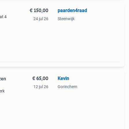
€ 150,00
paarden4raad
at 4
24 jul 26
Steenwijk
€ 65,00
Kevin
zen
12 jul 26
Gorinchem
erk