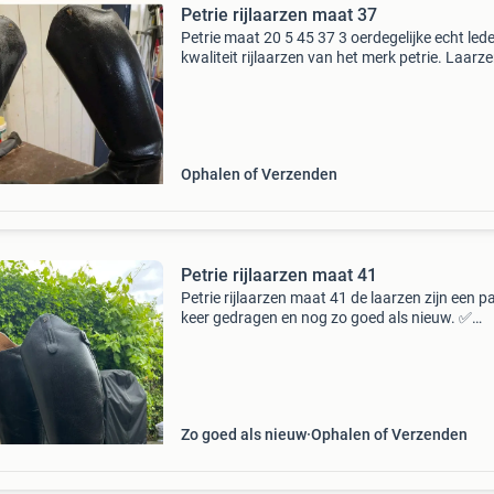
Petrie rijlaarzen maat 37
Petrie maat 20 5 45 37 3 oerdegelijke echt led
kwaliteit rijlaarzen van het merk petrie. Laarze
vanbinnen voorzien met lusjes om de laarzen 
te trekken. Met een beetje liefde nog jaren pl
Ophalen of Verzenden
Petrie rijlaarzen maat 41
Petrie rijlaarzen maat 41 de laarzen zijn een p
keer gedragen en nog zo goed als nieuw. ✅
Schoenmaat 41 ✅ hoogte 45 cm ✅ kuitmaat 
Zo goed als nieuw
Ophalen of Verzenden