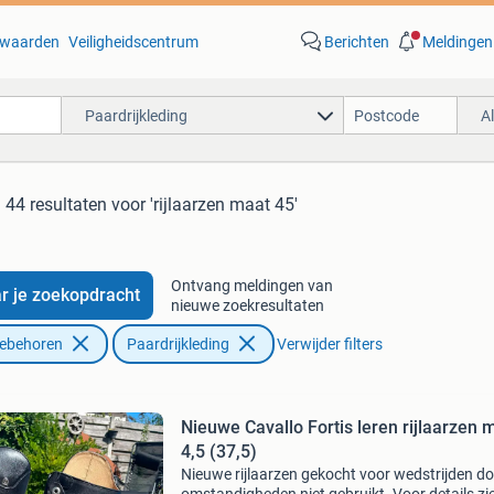
waarden
Veiligheidscentrum
Berichten
Meldingen
Paardrijkleding
A
44 resultaten
voor 'rijlaarzen maat 45'
Ontvang meldingen van
r je zoekopdracht
nieuwe zoekresultaten
oebehoren
Paardrijkleding
Verwijder filters
Nieuwe Cavallo Fortis leren rijlaarzen 
4,5 (37,5)
Nieuwe rijlaarzen gekocht voor wedstrijden d