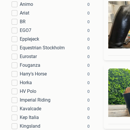
Animo
0
Ariat
0
BR
0
EGO7
0
Epplejeck
0
Equestrian Stockholm
0
Eurostar
0
Fouganza
0
Harry's Horse
0
Horka
0
HV Polo
0
Imperial Riding
0
Kavalcade
0
Kep Italia
0
Kingsland
0