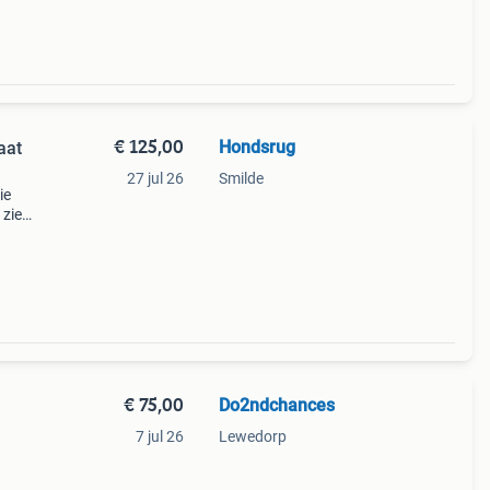
€ 125,00
Hondsrug
aat
27 jul 26
Smilde
ie
 zie
kant
prijs
€ 75,00
Do2ndchances
7 jul 26
Lewedorp