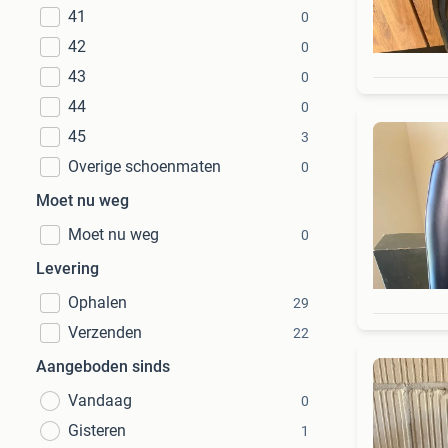
41
0
42
0
43
0
44
0
45
3
Overige schoenmaten
0
Moet nu weg
Moet nu weg
0
Levering
Ophalen
29
Verzenden
22
Aangeboden sinds
Vandaag
0
Gisteren
1