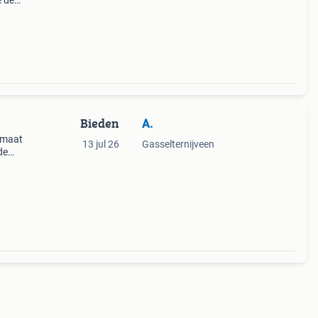
e de
is dit
Bieden
A.
e maat
13 jul 26
Gasselternijveen
de