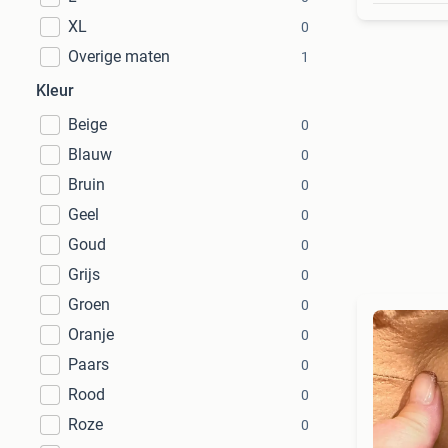
XL
0
Overige maten
1
Kleur
Beige
0
Blauw
0
Bruin
0
Geel
0
Goud
0
Grijs
0
Groen
0
Oranje
0
Paars
0
Rood
0
Roze
0