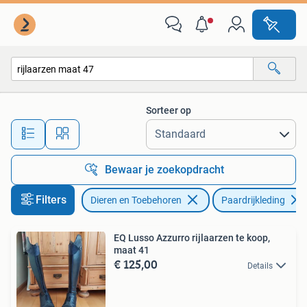
Paardrijkleding
Sorteer op
Alle afstanden…
Bewaar je zoekopdracht
Filters
Dieren en Toebehoren
Paardrijkleding
EQ Lusso Azzurro rijlaarzen te koop,
maat 41
€ 125,00
Details