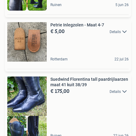
Halve prijs
Ruinen
5 jun 26
Petrie Inlegzolen - Maat 4-7
€ 5,00
Details
Rotterdam
22 jul 26
Suedwind Florentina tall paardrijlaarzen
maat 41 kuit 38/39
€ 175,00
Details
Afgeprijsd
Ruinen
22 jun 26