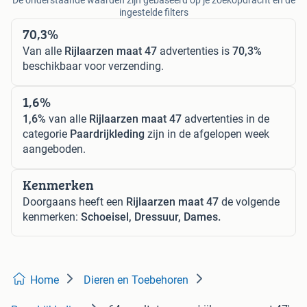
De onderstaande waarden zijn gebaseerd op je zoekopdracht en de
ingestelde filters
70,3%
Van alle
Rijlaarzen maat 47
advertenties is
70,3%
beschikbaar voor verzending.
1,6%
1,6%
van alle
Rijlaarzen maat 47
advertenties in de
categorie
Paardrijkleding
zijn in de afgelopen week
aangeboden.
Kenmerken
Doorgaans heeft een
Rijlaarzen maat 47
de volgende
kenmerken:
Schoeisel, Dressuur, Dames.
Home
Dieren en Toebehoren