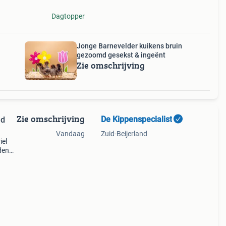
Dagtopper
Jonge Barnevelder kuikens bruin
gezoomd gesekst & ingeënt
Zie omschrijving
Zie omschrijving
De Kippenspecialist
md
Vandaag
Zuid-Beijerland
iel
den
 de
t