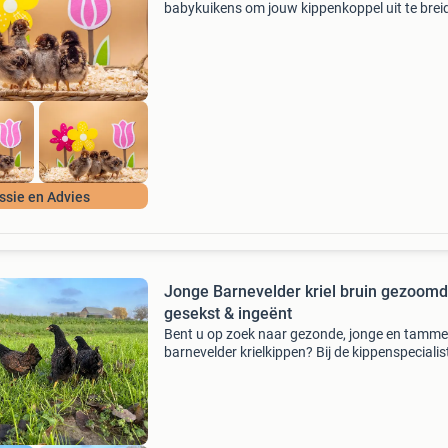
babykuikens om jouw kippenkoppel uit te brei
of om voor het eerst te starten? Dan ben je bij
kippenspecialist in zuid-beijerland aan het juis
adre
ssie en Advies
Jonge Barnevelder kriel bruin gezoomd
gesekst & ingeënt
Bent u op zoek naar gezonde, jonge en tamme
barnevelder krielkippen? Bij de kippenspecialis
helpen wij u graag aan gezonde, raszuivere
barnevelder krielen waarvan u lange tijd plezier
hebben. On