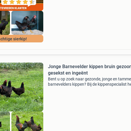
chtige sierkip!
Jonge Barnevelder kippen bruin gezo
gesekst en ingeënt
Bent u op zoek naar gezonde, jonge en tamme
barnevelders kippen? Bij de kippenspecialist h
wij u graag aan gezonde, raszuivere barnevel
waar u lange tijd plezier van zult hebben. Onz
kippen