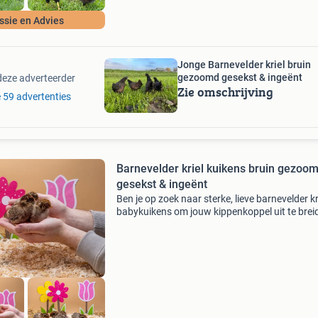
ssie en Advies
Jonge Barnevelder kriel bruin
gezoomd gesekst & ingeënt
deze adverteerder
Zie omschrijving
e 59 advertenties
Barnevelder kriel kuikens bruin gezoo
gesekst & ingeënt
Ben je op zoek naar sterke, lieve barnevelder kr
babykuikens om jouw kippenkoppel uit te brei
of om voor het eerst te starten? Dan ben je bij
kippenspecialist in zuid-beijerland aan het juis