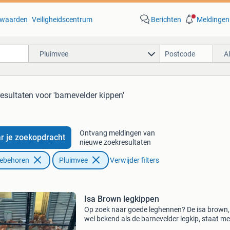
waarden
Veiligheidscentrum
Berichten
Meldingen
Pluimvee
A
resultaten
voor 'barnevelder kippen'
Ontvang meldingen van
r je zoekopdracht
nieuwe zoekresultaten
oebehoren
Pluimvee
Verwijder filters
Isa Brown legkippen
Op zoek naar goede leghennen? De isa brown,
wel bekend als de barnevelder legkip, staat me
300 eieren per jaar bekend als één van de best