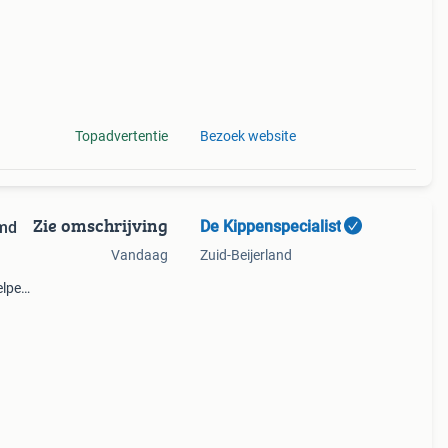
Topadvertentie
Bezoek website
Zie omschrijving
De Kippenspecialist
omd
Vandaag
Zuid-Beijerland
elpen
ders
e