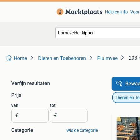
Help en info
Voor
293 
Home
Dieren en Toebehoren
Pluimvee
Verfijn resultaten
Bewaa
Prijs
Dieren en T
van
tot
€
€
Categorie
Wis de categorie