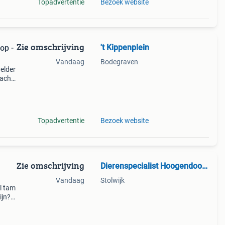
Topadvertentie
Bezoek website
Zie omschrijving
't Kippenplein
op -
Vandaag
Bodegraven
velder
racht.
am en
Topadvertentie
Bezoek website
Zie omschrijving
Dierenspecialist Hoogendoorn
Vandaag
Stolwijk
el tam
ijn?
lder