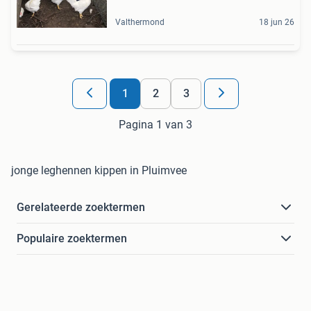
Valthermond
18 jun 26
1
2
3
Pagina 1 van 3
jonge leghennen kippen in Pluimvee
Gerelateerde zoektermen
Populaire zoektermen