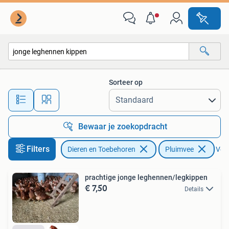
Pluimvee
Sorteer op
Alle afstanden…
Bewaar je zoekopdracht
Filters
Dieren en Toebehoren
Pluimvee
Verw
prachtige jonge leghennen/legkippen
€ 7,50
Details