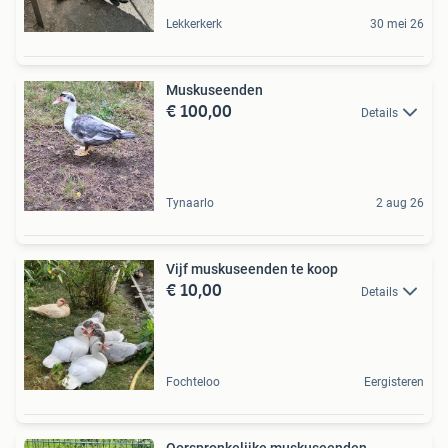
Lekkerkerk
30 mei 26
Muskuseenden
€ 100,00
Details
Tynaarlo
2 aug 26
Vijf muskuseenden te koop
€ 10,00
Details
Fochteloo
Eergisteren
Oorspronkelijke muskuseenden