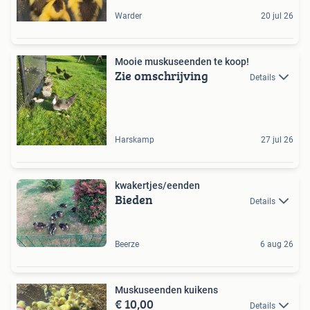
Warder
20 jul 26
Mooie muskuseenden te koop!
Zie omschrijving
Details
Harskamp
27 jul 26
kwakertjes/eenden
Bieden
Details
Beerze
6 aug 26
Muskuseenden kuikens
€ 10,00
Details