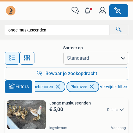
Pluimvee
Sorteer op
Alle afstanden…
Bewaar je zoekopdracht
Filters
Dieren en Toebehoren
Pluimvee
Verwijder filters
Jonge muskuseenden
€ 5,00
Details
Ingwierrum
Vandaag