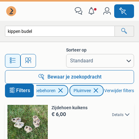
Pluimvee
Sorteer op
Alle afstanden…
Bewaar je zoekopdracht
Filters
Dieren en Toebehoren
Pluimvee
Verwijder filters
Zijdehoen kuikens
€ 6,00
Details