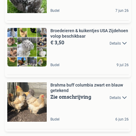
Budel
7 jun 26
Broedeieren & kuikentjes USA Zijdehoen
volop beschikbaar
€ 3,50
Details
Budel
9 jul 26
Brahma buff columbia zwart en blauw
getekend
Zie omschrijving
Details
Budel
6 jun 26