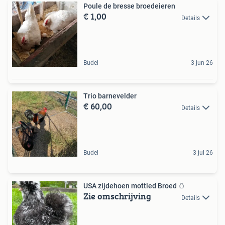
Poule de bresse broedeieren
€ 1,00
Details
Budel
3 jun 26
Trio barnevelder
€ 60,00
Details
Budel
3 jul 26
USA zijdehoen mottled Broed 🥚
Zie omschrijving
Details