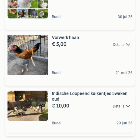
Budel
30 jul 26
Vorwerk haan
€ 5,00
Details
Budel
21 mei 26
Indische Loopeend kuikentjes 5weken
oud
€ 10,00
Details
Budel
29 jun 26