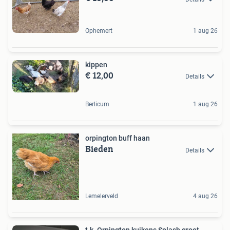
Ophemert
1 aug 26
kippen
€ 12,00
Details
Berlicum
1 aug 26
orpington buff haan
Bieden
Details
Lemelerveld
4 aug 26