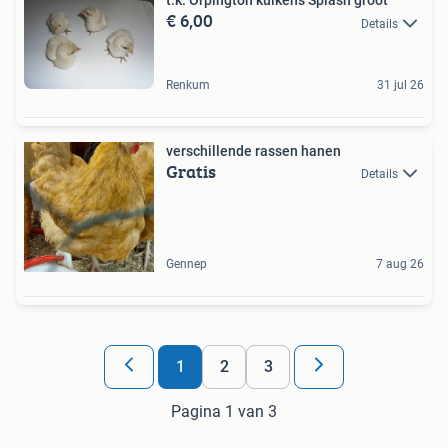
t.k. Orpington kuikens Splash groot
€ 6,00
Details
Renkum
31 jul 26
verschillende rassen hanen
Gratis
Details
Gennep
7 aug 26
1
2
3
Pagina 1 van 3