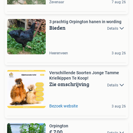
Zevenaar
7 aug 26
3 prachtig Orpington hanen in wording
Bieden
Details
Heerenveen
3 aug 26
Verschillende Soorten Jonge Tamme
Krielkippen Te Koop!
Zie omschrijving
Details
Bezoek website
3 aug 26
Orpington
€ 7,00
Details