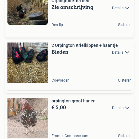
Orpington kriel hen
Zie omschrijving
Details
Den Ilp
Gisteren
2 Orpington Krielkippen + haantje
Bieden
Details
Coevorden
Gisteren
orpington groot hanen
€ 5,00
Details
Emmer-Compascuum
Gisteren