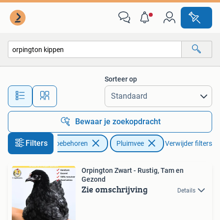
Pluimvee
Sorteer op
Alle afstanden…
Bewaar je zoekopdracht
Filters
Dieren en Toebehoren
Pluimvee
Verwijder filters
Orpington Zwart - Rustig, Tam en
Gezond
Zie omschrijving
Details