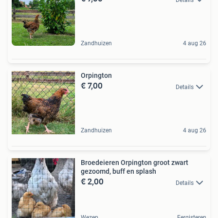
Zandhuizen
4 aug 26
Orpington
€ 7,00
Details
Zandhuizen
4 aug 26
Broedeieren Orpington groot zwart
gezoomd, buff en splash
€ 2,00
Details
Wezep
Eergisteren