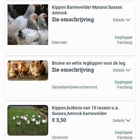
Kippen Barnevelder Marans Sussex
Amrock
Zie omschrijving
Details
Dagtopper
Ederveen
Vandaag
Bruine en witte legkippen voor de leg
Zie omschrijving
Details
Dagtopper
Gasselternijveenschemond
Vandaag
Kippen,kuikens van 10 rassen o.a.
Sussex,Amrock barnevelder
€ 3,50
Details
Dagtopper
Oostwold
Vandaag