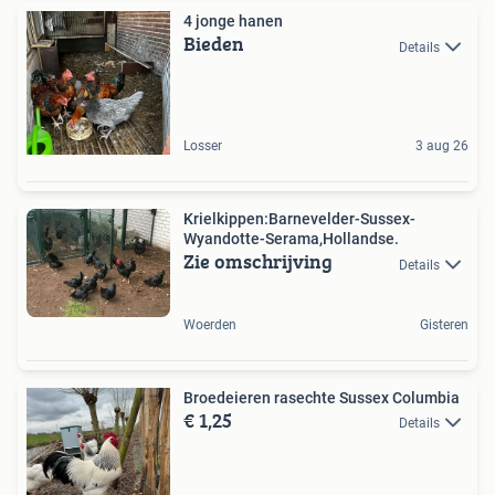
4 jonge hanen
Bieden
Details
Losser
3 aug 26
Krielkippen:Barnevelder-Sussex-
Wyandotte-Serama,Hollandse.
Zie omschrijving
Details
Woerden
Gisteren
Broedeieren rasechte Sussex Columbia
€ 1,25
Details