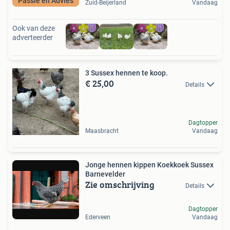
Passie en Advies
Zuid-Beijerland
Vandaag
Ook van deze
adverteerder
3 Sussex hennen te koop.
€ 25,00
Details
Dagtopper
Maasbracht
Vandaag
Jonge hennen kippen Koekkoek Sussex
Barnevelder
Zie omschrijving
Details
Dagtopper
Ederveen
Vandaag