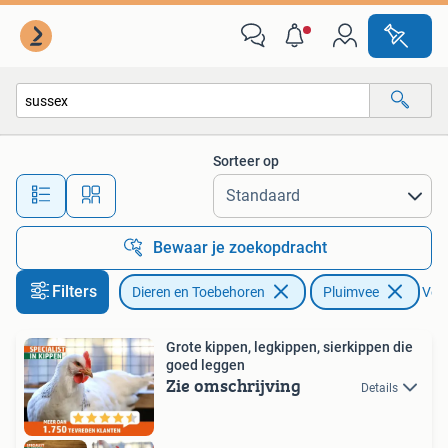
Pluimvee
Sorteer op
Alle afstanden…
Bewaar je zoekopdracht
Filters
Dieren en Toebehoren
Pluimvee
Verw
Grote kippen, legkippen, sierkippen die
goed leggen
Zie omschrijving
Details