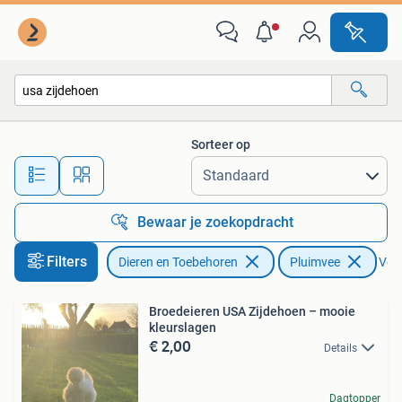
Pluimvee
Sorteer op
Alle afstanden…
Bewaar je zoekopdracht
Filters
Dieren en Toebehoren
Pluimvee
Verw
Broedeieren USA Zijdehoen – mooie
kleurslagen
€ 2,00
Details
Dagtopper