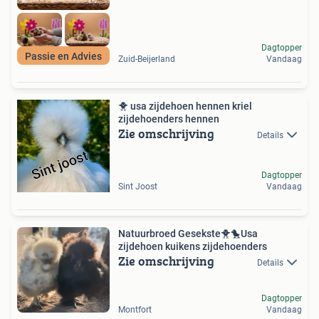
Dagtopper
Passie en Advies
Zuid-Beijerland
Vandaag
🐥 usa zijdehoen hennen kriel
zijdehoenders hennen
Zie omschrijving
Details
Dagtopper
Sint Joost
Vandaag
Natuurbroed Gesekste🐥🐤Usa
zijdehoen kuikens zijdehoenders
Zie omschrijving
Details
Dagtopper
Montfort
Vandaag