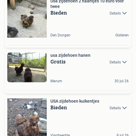
Usa zijdehoen 2 haantjes 10 euro voor
twee
Bieden
Details
Den Dungen
Gisteren
usa zijdehoen hanen
Gratis
Details
Marum
30 jul 26
USA zijdehoen kuikentjes
Bieden
Details
Vlagtwedde
9 jul 26