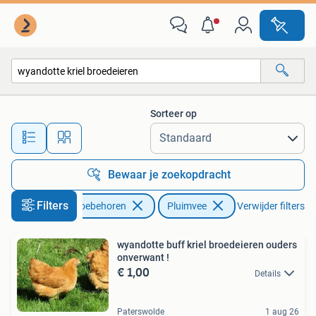
Pluimvee
Sorteer op
Alle afstanden…
Bewaar je zoekopdracht
Filters
Dieren en Toebehoren
Pluimvee
Verwijder filters
wyandotte buff kriel broedeieren ouders
onverwant !
€ 1,00
Details
Paterswolde
1 aug 26