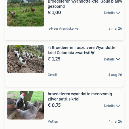
Broedeieren wyandotte kriel Goud blauw
gezoomd
€ 1,00
Details
's-Heer Arendskerke
3 mei 26
🥚Broedeieren raszuivere Wyandotte
kriel Columbia zwartwit🐓
€ 1,25
Details
Gendt
4 aug 26
broedeieren wyandotte meerzomig
zilver patrijs kriel
€ 0,75
Details
Putten
4 mei 26