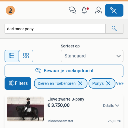
Pony's
Sorteer op
Alle afstanden…
Bewaar je zoekopdracht
Filters
Dieren en Toebehoren
Pony's
Verwijd
Lieve zwarte B-pony
€ 3.750,00
Details
Middenbeemster
26 jul 26