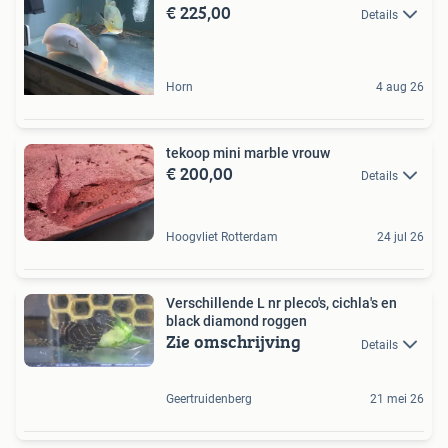
€ 225,00
Details
Horn
4 aug 26
tekoop mini marble vrouw
€ 200,00
Details
Hoogvliet Rotterdam
24 jul 26
Verschillende L nr pleco's, cichla's en
black diamond roggen
Zie omschrijving
Details
Geertruidenberg
21 mei 26