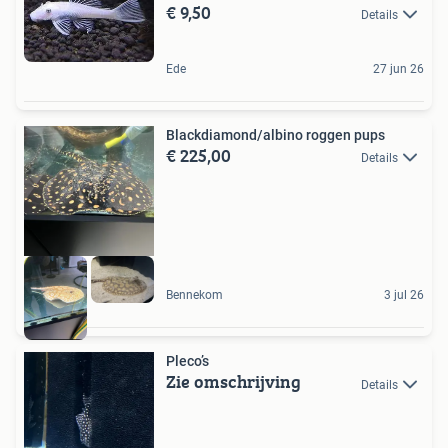
€ 9,50
Details
Ede
27 jun 26
Blackdiamond/albino roggen pups
€ 225,00
Details
Bennekom
3 jul 26
Pleco’s
Zie omschrijving
Details