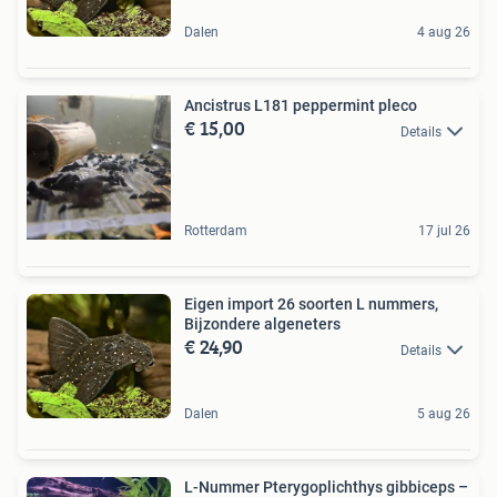
Dalen
4 aug 26
Ancistrus L181 peppermint pleco
€ 15,00
Details
Rotterdam
17 jul 26
Eigen import 26 soorten L nummers,
Bijzondere algeneters
€ 24,90
Details
Dalen
5 aug 26
L-Nummer Pterygoplichthys gibbiceps –