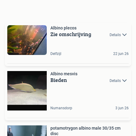
Albino plecos
Zie omschrijving
Details
Delfzijl
22 jun 26
Albino mesvis
Bieden
Details
Numansdorp
3 jun 26
potamotrygon albino male 30/35 cm
disc