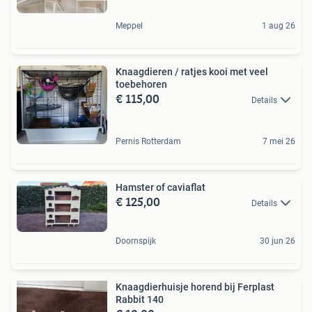
Meppel
1 aug 26
Knaagdieren / ratjes kooi met veel
toebehoren
€ 115,00
Details
Pernis Rotterdam
7 mei 26
Hamster of caviaflat
€ 125,00
Details
Doornspijk
30 jun 26
Knaagdierhuisje horend bij Ferplast
Rabbit 140