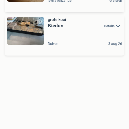
's-Gravenzande
Gisteren
grote kooi
Bieden
Details
Duiven
3 aug 26