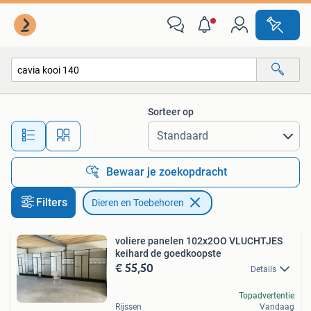
Dieren en Toebehoren
Sorteer op
Alle afstanden…
Bewaar je zoekopdracht
Filters
Dieren en Toebehoren
voliere panelen 102x2OO VLUCHTJES
keihard de goedkoopste
€ 55,50
Details
Topadvertentie
Rijssen
Vandaag