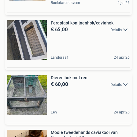
Roelofarendsveen
4 jul 26
Feraplast konijnenhok/caviahok
€ 65,00
Details
Landgraaf
24 apr 26
Dieren hok met ren
€ 60,00
Details
Een
24 apr 26
Mooie tweedehands caviakooi van