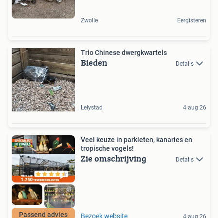
Zwolle
Eergisteren
Trio Chinese dwergkwartels
Bieden
Details
Lelystad
4 aug 26
Veel keuze in parkieten, kanaries en
tropische vogels!
Zie omschrijving
Details
Passend advies
Bezoek website
4 aug 26