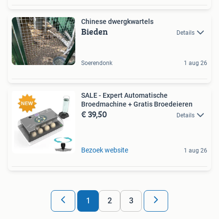
Chinese dwergkwartels
Bieden
Details
Soerendonk
1 aug 26
SALE - Expert Automatische
Broedmachine + Gratis Broedeieren
€ 39,50
Details
Bezoek website
1 aug 26
1
2
3