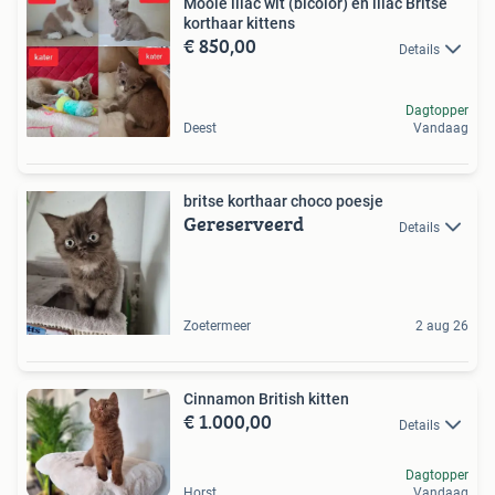
Mooie lilac wit (bicolor) en lilac Britse
korthaar kittens
€ 850,00
Details
Dagtopper
Deest
Vandaag
britse korthaar choco poesje
Gereserveerd
Details
Zoetermeer
2 aug 26
Cinnamon British kitten
€ 1.000,00
Details
Dagtopper
Horst
Vandaag