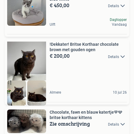
€ 450,00
Details
Dagtopper
Ulft
Vandaag
!Dekkater! Britse Korthaar chocolate
brown met gouden ogen
€ 200,00
Details
Almere
10 jul 26
Chocolate, fawn en blauw katertje🤎🩶
britse korthaar kittens
Zie omschrijving
Details