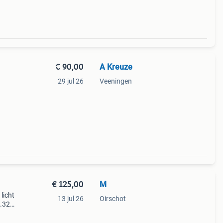
€ 90,00
A Kreuze
29 jul 26
Veeningen
€ 125,00
M
licht
13 jul 26
Oirschot
1.32