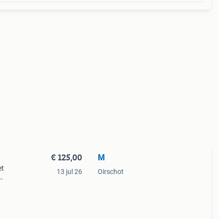
€ 125,00
M
et
13 jul 26
Oirschot
 laag
uur