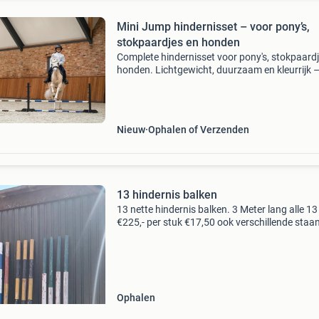
Mini Jump hindernisset – voor pony’s,
stokpaardjes en honden
Complete hindernisset voor pony's, stokpaard
honden. Lichtgewicht, duurzaam en kleurrijk 
perfect voor binnen en buiten. Nu op voorraad
jij een veelzijdige en duurzame hindernisset vo
Nieuw
Ophalen of Verzenden
13 hindernis balken
13 nette hindernis balken. 3 Meter lang alle 13
€225,- per stuk €17,50 ook verschillende staa
beschikbaar
Ophalen