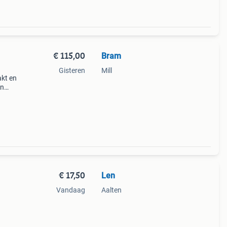
€ 115,00
Bram
Gisteren
Mill
kt en
jn
paard
€ 17,50
Len
Vandaag
Aalten