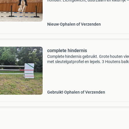
honden. Lichtgewicht, duurzaam en kleurrijk 
perfect voor binnen en buiten. Nu op voorraad
jij een veelzijdige en duurzame hindernisset vo
Nieuw
Ophalen of Verzenden
complete hindernis
Complete hindernis gebruikt. Grote houten vle
met sleutelgatprofiel en lepels. 3 Houtens bal
van 3m. Tegen meerprijs met meer of nieuwe
balken leverbaar. Bezorgen door heel nederla
mogelijk.
Gebruikt
Ophalen of Verzenden