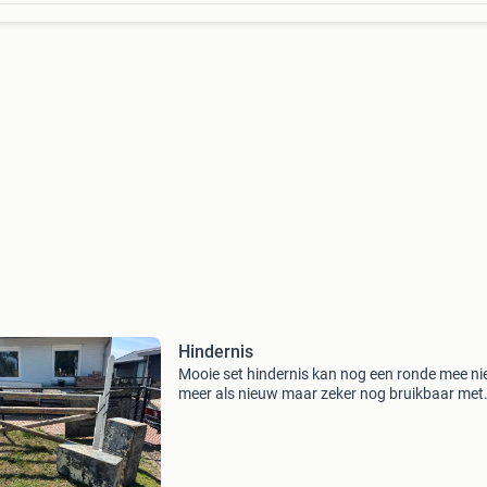
Hindernis
Mooie set hindernis kan nog een ronde mee ni
meer als nieuw maar zeker nog bruikbaar met
balken van 2.75 Blokken van 80 cm staanders
model 1.08 En hoog model 1.65 Bij intresse st
me een beri