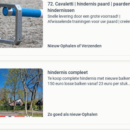
72. Cavaletti | hindernis paard | paarde
hindernissen
Snelle levering door een grote voorraad! |
Afwisselende trainingen voor uw paard | creëe
eenvoudig een eigen parcours! In ons assorti
vindt u volledige parcours sets of losse
springstaanders, bal
Nieuw
Ophalen of Verzenden
hindernis compleet
Te koop complete hindernis met nieuwe balke
150 euro losse balken vanaf 23 euro per stuk
ophalen uit zuidwolde drenthe
Zo goed als nieuw
Ophalen