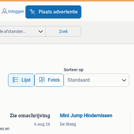
Inloggen
Plaats advertentie
lle afstanden…
Zoek
Sorteer op
Lijst
Foto’s
Zie omschrijving
Mini Jump Hindernissen
6 aug 26
De Steeg
jes en