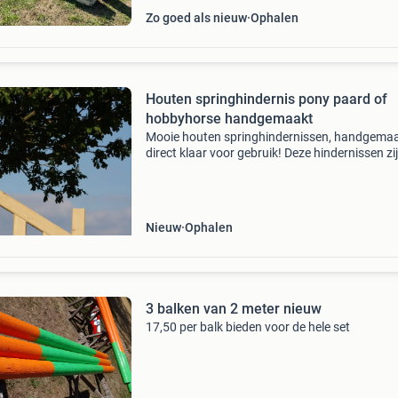
Zo goed als nieuw
Ophalen
Houten springhindernis pony paard of
hobbyhorse handgemaakt
Mooie houten springhindernissen, handgemaa
direct klaar voor gebruik! Deze hindernissen zi
geschikt voor pony’s en kleine paarden, maar
natuurlijk ook erg leuk voor hobbyhorse/stok
springe
Nieuw
Ophalen
3 balken van 2 meter nieuw
17,50 per balk bieden voor de hele set