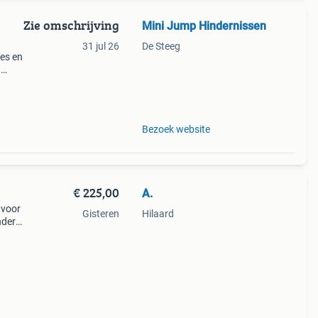
Zie omschrijving
Mini Jump Hindernissen
31 jul 26
De Steeg
jes en
–
! Wil
o
Bezoek website
€ 225,00
A.
 voor
Gisteren
Hilaard
nders