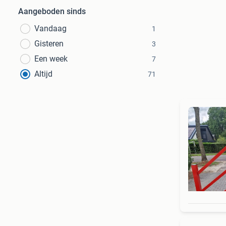
Aangeboden sinds
Vandaag
1
Gisteren
3
Een week
7
Altijd
71