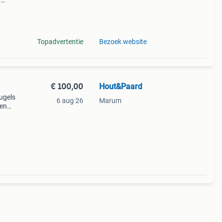
–
! Wil
o
Topadvertentie
Bezoek website
€ 100,00
Hout&Paard
ugels
6 aug 26
Marum
ken
nd