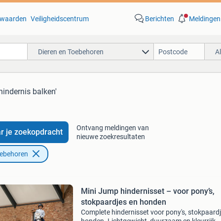
waarden
Veiligheidscentrum
Berichten
Meldingen
Dieren en Toebehoren
A
hindernis balken'
Ontvang meldingen van
r je zoekopdracht
nieuwe zoekresultaten
oebehoren
Mini Jump hindernisset – voor pony’s,
stokpaardjes en honden
Complete hindernisset voor pony's, stokpaard