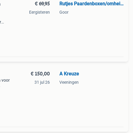
€ 69,95
Rutjes Paardenboxen/omheining
n
Eergisteren
Goor
r
ment
€ 150,00
A Kreuze
n voor
31 jul 26
Veeningen