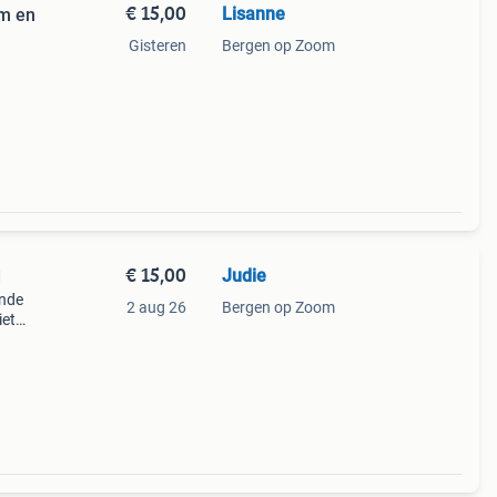
€ 15,00
Lisanne
am en
Gisteren
Bergen op Zoom
€ 15,00
Judie
d
ende
2 aug 26
Bergen op Zoom
iet