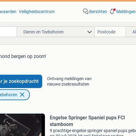
waarden
Veiligheidscentrum
Berichten
Meldingen
Dieren en Toebehoren
A
'hond bergen op zoom'
Ontvang meldingen van
r je zoekopdracht
nieuwe zoekresultaten
oebehoren
Engelse Springer Spaniel pups FCI
stamboom
9 prachtige engelse springer spaniel pups geb