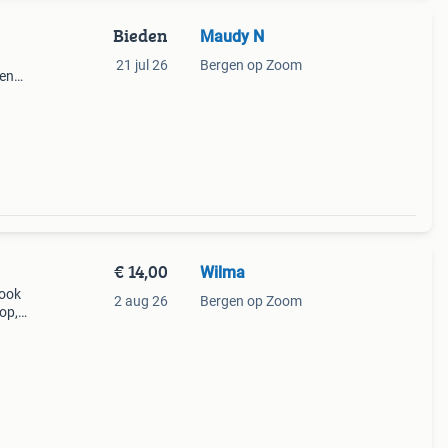
Bieden
Maudy N
21 jul 26
Bergen op Zoom
ren
€ 14,00
Wilma
 ook
2 aug 26
Bergen op Zoom
oop,