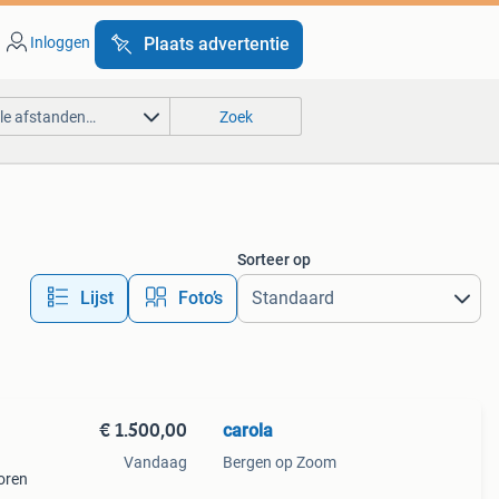
Inloggen
Plaats advertentie
lle afstanden…
Zoek
Sorteer op
Lijst
Foto’s
€ 1.500,00
carola
Vandaag
Bergen op Zoom
oren