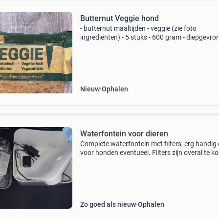
Butternut Veggie hond
- butternut maaltijden - veggie (zie foto
ingrediënten) - 5 stuks - 600 gram - diepgevro
vragen? Ik reageer zsm op je berichtje😉
Nieuw
Ophalen
Waterfontein voor dieren
Complete waterfontein met filters, erg handig
voor honden eventueel. Filters zijn overal te k
ook online.
Zo goed als nieuw
Ophalen