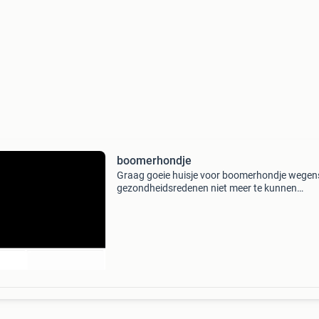
boomerhondje
Graag goeie huisje voor boomerhondje wegen
gezondheidsredenen niet meer te kunnen
verzorgen zit ook voer bij speelgoed hondenb
alles! Bench zoek passend huisje voor haar!