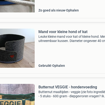
Zo goed als nieuw
Ophalen
Mand voor kleine hond of kat
Leuke kleine mand voor kat of kleine hond. Me
uitneembaar kussen. Diameter ongeveer 40 c
Alleen ophalen. Biedingen alleen via de adverte
Gebruikt
Ophalen
Butternut VEGGIE - hondenvoeding
Butternut maaltijden - veggie (zie foto ingredi
- 5 stuks - 600 gram - diepgevroren vragen? Ik
reageer zsm op je berichtje😉