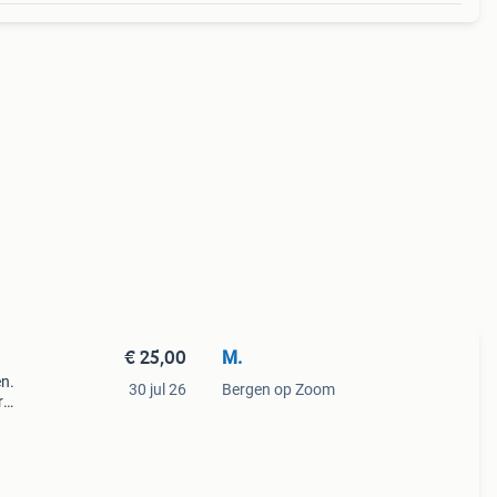
€ 25,00
M.
en.
30 jul 26
Bergen op Zoom
r