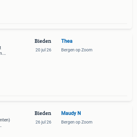
Bieden
Thea
t
20 jul 26
Bergen op Zoom
m.
ntie.
Bieden
Maudy N
ënten)
26 jul 26
Bergen op Zoom