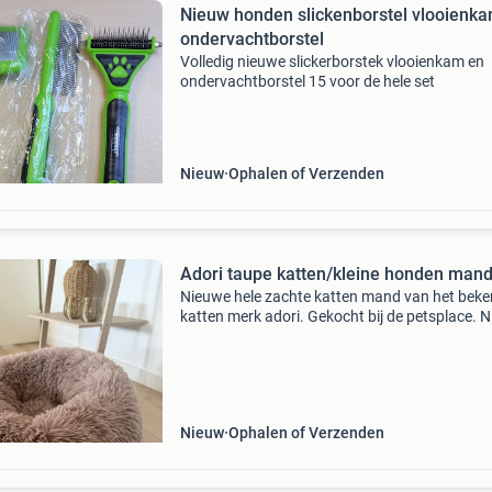
Nieuw honden slickenborstel vlooienk
ondervachtborstel
Volledig nieuwe slickerborstek vlooienkam en
ondervachtborstel 15 voor de hele set
Nieuw
Ophalen of Verzenden
Adori taupe katten/kleine honden man
Nieuwe hele zachte katten mand van het bek
katten merk adori. Gekocht bij de petsplace. N
gebruikt want mijn katten houden niet van
mandjes.
Nieuw
Ophalen of Verzenden