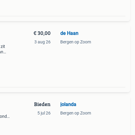
€ 30,00
de Haan
3 aug 26
Bergen op Zoom
zit
an
Bieden
jolanda
5 jul 26
Bergen op Zoom
hond
opez