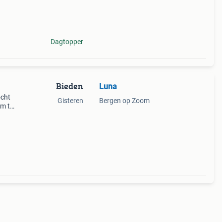
orte
Dagtopper
Bieden
Luna
ocht
Gisteren
Bergen op Zoom
em te
 De
het