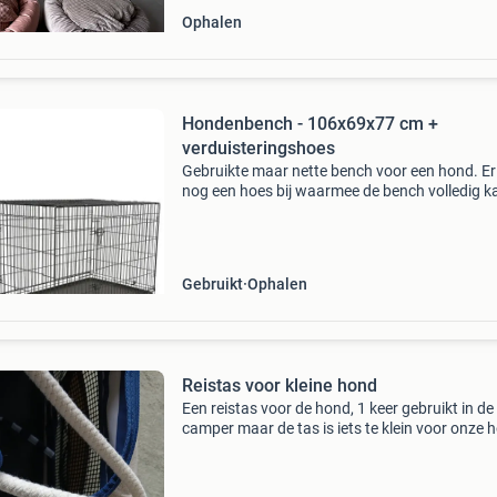
Ophalen
Hondenbench - 106x69x77 cm +
verduisteringshoes
Gebruikte maar nette bench voor een hond. Er 
nog een hoes bij waarmee de bench volledig k
worden verduisterd (doek in passende maat)
Gebruikt
Ophalen
Reistas voor kleine hond
Een reistas voor de hond, 1 keer gebruikt in de
camper maar de tas is iets te klein voor onze 
van 10 kg. Het merk duvo+ travelbag saint-tr
en de tas is zo goed als nieuw