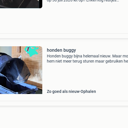
op 30 juli 2026 let op!! Enkel nog reutjes
beschikbaar met veel trots mogen wij de gebo
aankondigen van 9 prachtige engelse springer
spaniel pups,
honden buggy
Honden buggy bijna helemaal nieuw. Maar m
hem niet meer terug sturen maar gebruiken h
weinig eigenlijk niet. Maten staan bij de foto s.
buggy is ook op 2 manieren te gebruiken met 
hond
Zo goed als nieuw
Ophalen