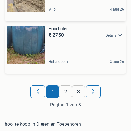
Wilp
4 aug 26
Hooi balen
€ 27,50
Details
Hellendoorn
3 aug 26
1
2
3
Pagina 1 van 3
hooi te koop in Dieren en Toebehoren