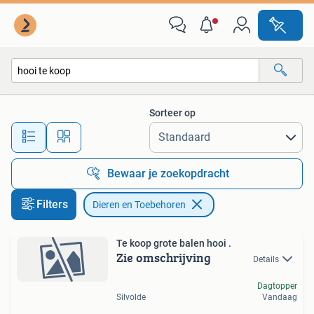
Dieren en Toebehoren
Sorteer op
Alle afstanden…
Bewaar je zoekopdracht
Filters
Dieren en Toebehoren
Te koop grote balen hooi .
Zie omschrijving
Details
Dagtopper
Silvolde
Vandaag