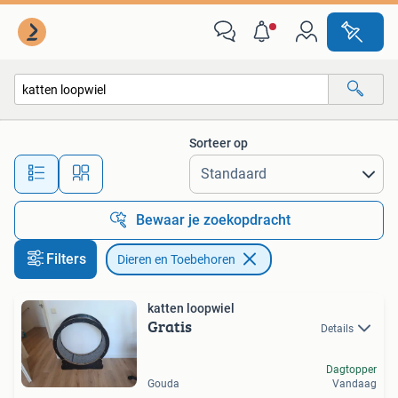
Dieren en Toebehoren
Sorteer op
Alle afstanden…
Bewaar je zoekopdracht
Filters
Dieren en Toebehoren
katten loopwiel
Gratis
Details
Dagtopper
Gouda
Vandaag