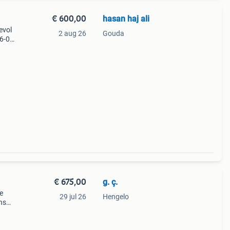
€ 600,00
hasan haj ali
evol
2 aug 26
Gouda
16-05-
.
€ 675,00
g. ç.
de
29 jul 26
Hengelo
ns
ei