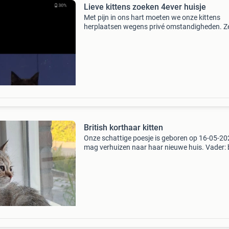
Lieve kittens zoeken 4ever huisje
Met pijn in ons hart moeten we onze kittens
herplaatsen wegens privé omstandigheden. Ze
super gesolliciteerd kattenbak zindelijk houde
knuffelen. En mogen heel graag spelen met elk
De la
British korthaar kitten
Onze schattige poesje is geboren op 16-05-20
mag verhuizen naar haar nieuwe huis. Vader: b
langhaar golden cy12 moeder: brits korthaar 
beide ouderdieren zijn gezond, volledig
gevaccineerd