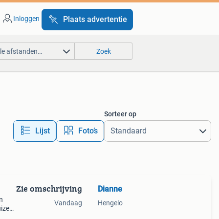
Inloggen
Plaats advertentie
lle afstanden…
Zoek
Sorteer op
Lijst
Foto’s
Zie omschrijving
Dianne
in
Vandaag
Hengelo
izen.