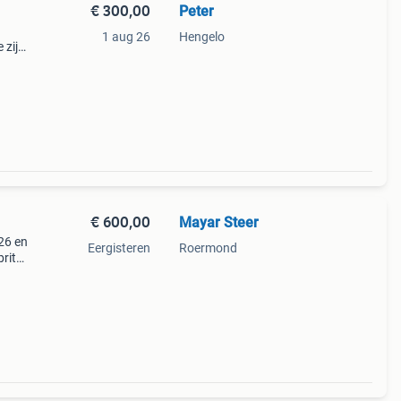
€ 300,00
Peter
1 aug 26
Hengelo
 zijn
n van
aar.
€ 600,00
Mayar Steer
26 en
Eergisteren
Roermond
rits
wit