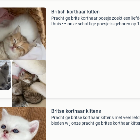
British korthaar kitten
Prachtige brits korthaar poesje zoekt een liefd
thuis ••• onze schattige poesje is geboren op 
2026 en mag verhuizen naar haar nieuwe huis
Vader: brits langhaar golden cy12 mo
Britse korthaar kittens
Prachtige britse korthaar kittens met veel lief
bieden wij onze prachtige britse korthaar kitte
aan. 🤍 4 Witte kittens 1 poesje (vrouwelijk) 5
katertjes (mannelijk) 🩶 2 zilver/grijze kittens b