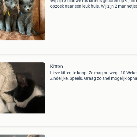
Wij zijn 3 blauwe rus kittens geboren op 9 juni
opzoek naar een leuk huis. Wij zijn 2 mannetje
(geel en blauw) en 1 vrouwtje (rood) en mogen
nestje verlaten rond 26 augustus. Onze vader 
100
Kitten
Lieve kitten te koop. Ze mag nu weg ! 10 Weke
Zindelijke. Speels. Graag zo snel mogelijk opha