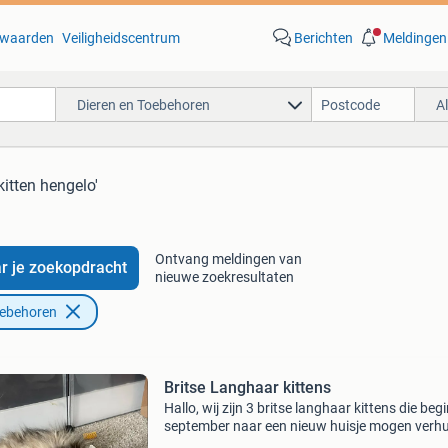
waarden
Veiligheidscentrum
Berichten
Meldingen
Dieren en Toebehoren
A
kitten hengelo'
Ontvang meldingen van
r je zoekopdracht
nieuwe zoekresultaten
oebehoren
Britse Langhaar kittens
Hallo, wij zijn 3 britse langhaar kittens die beg
september naar een nieuw huisje mogen verhu
Wij hebben dan een keuring gehad van de