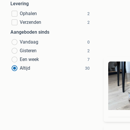
Levering
Ophalen
2
Verzenden
2
Aangeboden sinds
Vandaag
0
Gisteren
2
Een week
7
Altijd
30