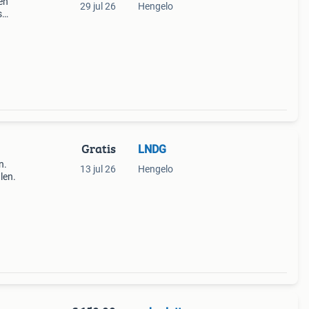
 en
29 jul 26
Hengelo
s
 het
is
Gratis
LNDG
n.
13 jul 26
Hengelo
len.