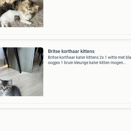
dierenarts en onze eerste spuit overleefd 😳 . 
ons nieu
Britse korthaar kittens
Britse korthaar kater kittens 2x 1 witte met b
oogjes 1 bruin kleurige kater kitten mogen
opgehaald worden