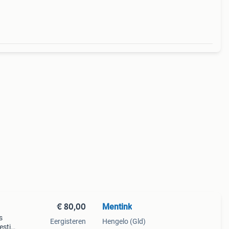
€ 80,00
Mentink
s
Eergisteren
Hengelo (Gld)
estje